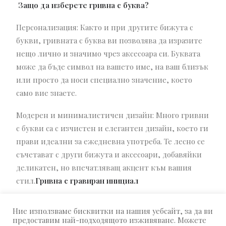
Защо да изберете гривна с буква?
Персонализация: Както и при другите бижута с
букви, гривната с буква ви позволява да изразите
нещо лично и значимо чрез аксесоара си. Буквата
може да бъде символ на вашето име, на ваш близък
или просто да носи специално значение, което
само вие знаете.
Модерен и минималистичен дизайн: Много гривни
с букви са с изчистен и елегантен дизайн, което ги
прави идеални за ежедневна употреба. Те лесно се
съчетават с други бижута и аксесоари, добавяйки
деликатен, но впечатляващ акцент към вашия
стил.
Гривна с гравиран инициал
Ние използваме бисквитки на нашия уебсайт, за да ви
предоставим най-подходящото изживяване. Можете