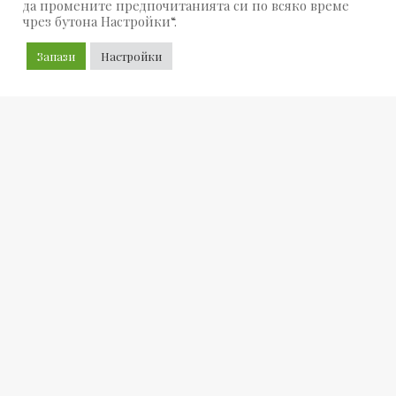
да промените предпочитанията си по всяко време
чрез бутона Настройки“.
Запази
Настройки
Подходящи за подарък: Гривната с буква е чудесен
подарък за всякакъв повод – рожден ден,
годишнина или празничен повод. Личният
характер на това бижу го прави още по-специален
подарък, който ще бъде ценен от получателя.
Разнообразие от материали и стилове: Гривните с
букви се предлагат в различни материали като
злато, сребро, кожа или текстил, което позволява