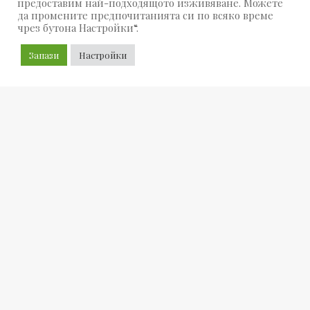
предоставим най-подходящото изживяване. Можете
да промените предпочитанията си по всяко време
чрез бутона Настройки“.
Запази
Настройки
История на името Георги
Св. Георги Победоносец -Най-известният носител
на това име е Св. Георги Победоносец, един от най-
уважаваните светци в християнството. Според