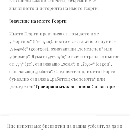
Ето някои важни аспекти, свързани със
значението и историята на името Георги.
Значение на името Георги
Името Георги произлиза от гръцкото име
„Георгиос“ (Γεώργιος), което е съставено от думите
„γεωργός“ (georgos), означаващи „земеделец“ или
„фермер“. Думата „γεωργός“ от своя страна се състои
от „γῆ“ (ge), означаващо „земя“, и „ἔργον“ (ergon),
означаващо „работа“. Следователно, името Георги
буквално означава „работещ със земята“ или
„земеделец“.
Гравирана мъжка гривна Салваторе
Ние използваме бисквитки на нашия уебсайт, за да ви