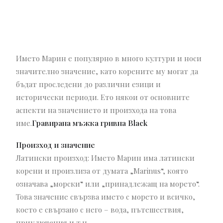
Името Марин е популярно в много култури и носи
значително значение, като корените му могат да
бъдат проследени до различни езици и
исторически периоди. Ето някои от основните
аспекти на значението и произхода на това
име.
Гравирана мъжка гривна Black
Произход и значение
Латински произход: Името Марин има латински
корени и произлиза от думата „Marinus“, която
означава „морски“ или „принадлежащ на морето“.
Това значение свързва името с морето и всичко,
което е свързано с него – вода, пътешествия,
приключения и т.н.