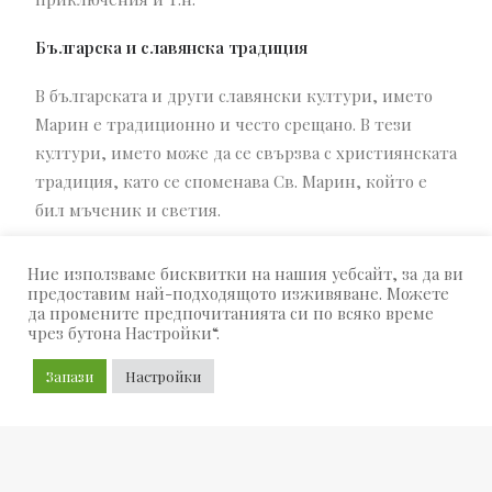
Българска и славянска традиция
В българската и други славянски култури, името
Марин е традиционно и често срещано. В тези
култури, името може да се свързва с християнската
традиция, като се споменава Св. Марин, който е
бил мъченик и светия.
Ние използваме бисквитки на нашия уебсайт, за да ви
предоставим най-подходящото изживяване. Можете
да промените предпочитанията си по всяко време
чрез бутона Настройки“.
Запази
Настройки