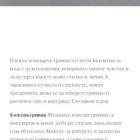
Идеята за подарък гривна за Свети Валентин за
мъж е чудесен начин да изразите своите чувства и
да му предложите нещо стилно и лично. В
зависимост от вкуса и стиловете, които
предпочита, можете да изберете гривна от
различен тип и материал. Ето някои идеи:
Кожена гривна
: Мъжките кожени гривни са
популярни и могат да бъдат стилно допълнение
към облеклото. Можете да изберете класическа
черна или кафява кожа, а също така има и