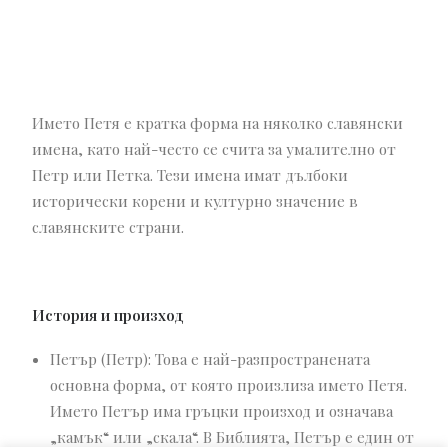
Името Петя е кратка форма на няколко славянски
имена, като най-често се счита за умалително от
Петр или Петка. Тези имена имат дълбоки
исторически корени и културно значение в
славянските страни.
История и произход
Петър (Петр): Това е най-разпространената
основна форма, от която произлиза името Петя.
Името Петър има гръцки произход и означава
„камък“ или „скала“. В Библията, Петър е един от