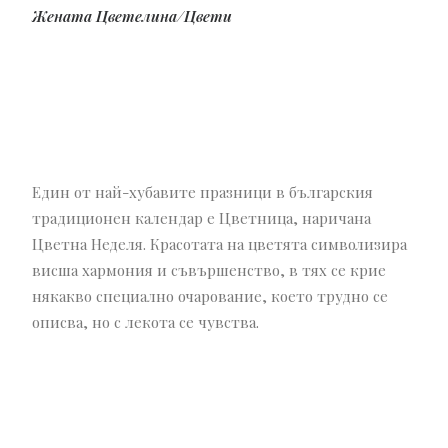
Жената Цветелина/Цвети
Един от най-хубавите празници в българския
традиционен календар е Цветница, наричана
Цветна Неделя. Красотата на цветята символизира
висша хармония и съвършенство, в тях се крие
някакво специално очарование, което трудно се
описва, но с лекота се чувства.