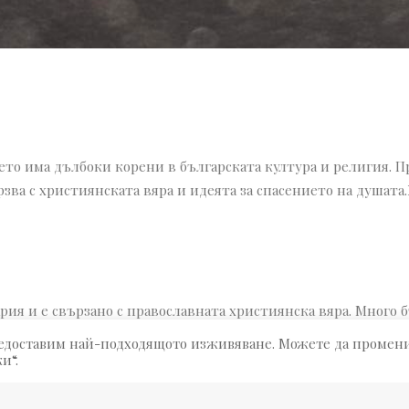
то има дълбоки корени в българската култура и религия. Пр
ързва с християнската вяра и идеята за спасението на душата.
ия и е свързано с православната християнска вяра. Много бъ
предоставим най-подходящото изживяване. Можете да промен
и“.
естен още като Възнесение Господне, също играе роля в поп
 възнесението на Исус Христос на небето.