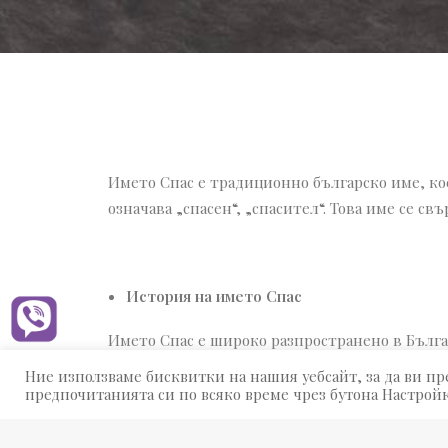
Името Спас е традиционно българско име, кое
означава „спасен“, „спасител“. Това име се св
История на името Спас
Името Спас е широко разпространено в Българ
вяра и надежда.
Ние използваме бисквитки на нашия уебсайт, за да ви 
предпочитанията си по всяко време чрез бутона Настройк
Спасовден, който е християнски празник, изв
отбелязва 40 дни след Великден и е свързан с