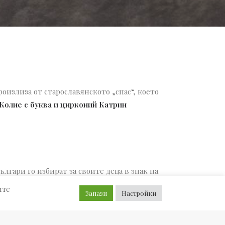
оизлиза от старославянското „спас“, което
Колие с буква и цирконий Катрин
лгари го избират за своите деца в знак на
ите
Запази
Настройки
улярността на името. Този празник се