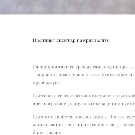
Цветният спектър на кристалите
Някои кристали се срещат само в един цвят ,
– червено , оранжево и жълто стимулират и а
преобразуват .
Цветовете се дължат на минералите и микрое
чрез нагряване , а други са създадени по хим
Цветът е свойство на светлината . Когато сре
когато част от светлината се поглъща , а ост
й поглъщане .