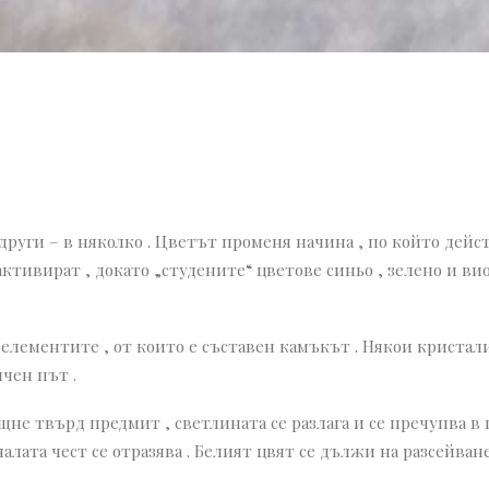
 други – в няколко . Цветът променя начина , по който дей
ктивират , докато „студените“ цветове синьо , зелено и ви
лементите , от които е съставен камъкът . Някои кристал
ичен път .
щне твърд предмит , светлината се разлага и се пречупва в 
аналата чест се отразява . Белият цвят се дължи на разсейван