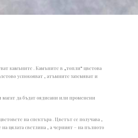
стват камъните . Камъните в „топли“ цветова
олетово успокояват , атъмните заземяват и
и магат да бъдат оядисани или променени
цветовете на спектъра . Цветът се получава ,
е на цялата светлина , а черният – на пълното