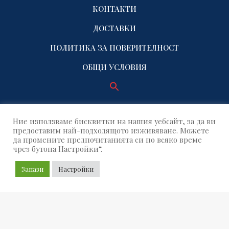
КОНТАКТИ
ДОСТАВКИ
ПОЛИТИКА ЗА ПОВЕРИТЕЛНОСТ
ОБЩИ УСЛОВИЯ
Ние използваме бисквитки на нашия уебсайт, за да ви
предоставим най-подходящото изживяване. Можете
да промените предпочитанията си по всяко време
чрез бутона Настройки“.
© 2021 Name Factory. All rights reserved!
Запази
Настройки
Build by OUTSOURCE GRID
SEAR
Search
for: