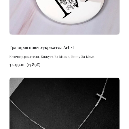
ПОРЪЧАЙ
Гравиран ключодържател Artist
Ключодържатели
,
Бижута За Мъже
,
Бижу За Мама
34.99
лв.
(
17.89
€
)