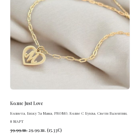
ПОРЪЧАЙ
Колие Just Love
Колиета
,
Бижу За Мама
,
PROMO
,
Колие С Буква
,
Свети Валентин
,
8 МАРТ
39.99
лв.
29.99
лв.
(
15.33
€
)