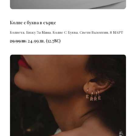
ПОРЪЧАЙ
Колие с буква в сърце
Колиета
,
Бижу За Мама
,
Колие С Буква
,
Свети Валентин
,
8 МАРТ
29.99
лв.
24.99
лв.
(
12.78
€
)