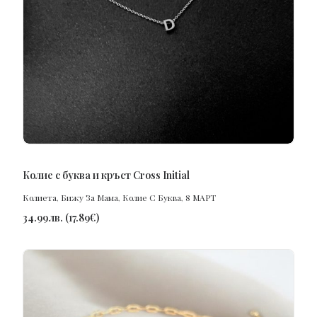
ПОРЪЧАЙ
Колие с буква и кръст Cross Initial
Колиета
,
Бижу За Мама
,
Колие С Буква
,
8 МАРТ
34.99
лв.
(
17.89
€
)