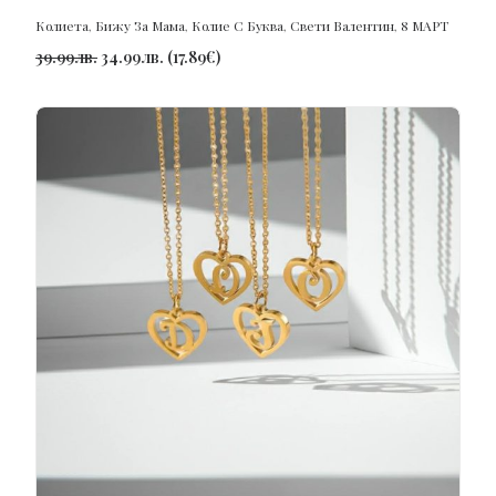
Колиета
,
Бижу За Мама
,
Колие С Буква
,
Свети Валентин
,
8 МАРТ
39.99
лв.
34.99
лв.
(
17.89
€
)