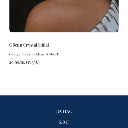
ПОРЪЧАЙ
Обеци Crystal Initial
Обеци
,
Бижу За Мама
,
8 МАРТ
29.99
лв.
(
15.33
€
)
ЗА НАС
БЛОГ