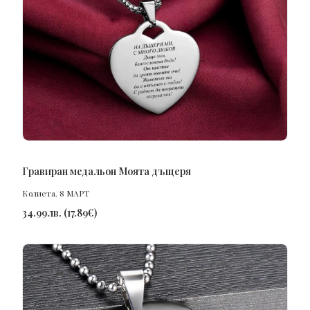
ПОРЪЧАЙ
Гравиран медальон Моята дъщеря
Колиета
,
8 МАРТ
34.99
лв.
(
17.89
€
)