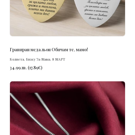
ПОРЪЧАЙ
Гравиран медальон Обичам те, мамо!
Колиета
,
Бижу За Мама
,
8 МАРТ
34.99
лв.
(
17.89
€
)