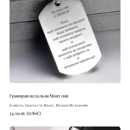
ПОРЪЧАЙ
Гравиран медальон Моят син
Колиета
,
Бижута За Мъже
,
Мъжки Медальони
34.99
лв.
(
17.89
€
)