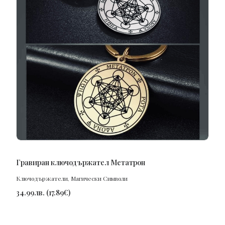
ПОРЪЧАЙ
Гравиран ключодържател Метатрон
Ключодържатели
,
Магически Символи
34.99
лв.
(
17.89
€
)