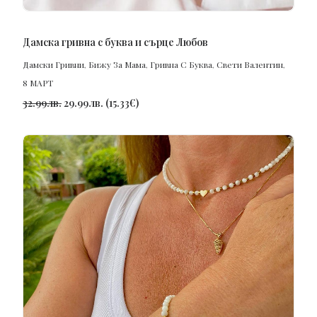
ПОРЪЧАЙ
Дамска гривна с буква и сърце Любов
Дамски Гривни
,
Бижу За Мама
,
Гривна С Буква
,
Свети Валентин
,
8 МАРТ
32.99
лв.
29.99
лв.
(
15.33
€
)