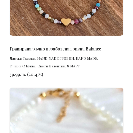
ПОРЪЧАЙ
Гравирана ръчно изработена гривна Balance
Дамски Гривни
,
HAND MADE ГРИВНИ
,
HAND MADE
,
Гривна С Буква
,
Свети Валентин
,
8 МАРТ
39.99
лв.
(
20.45
€
)