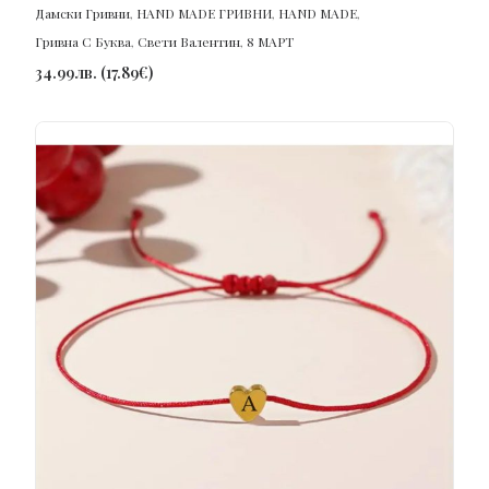
Дамски Гривни
,
HAND MADE ГРИВНИ
,
HAND MADE
,
Гривна С Буква
,
Свети Валентин
,
8 МАРТ
34.99
лв.
(
17.89
€
)