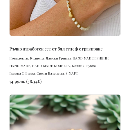
ПОРЪЧАЙ
Ръчно изработен сет от бял седеф с гравиране
Комплекти
,
Колиета
,
Дамски Гривни
,
HAND MADE ГРИВНИ
,
HAND MADE
,
HAND MADE КОЛИЕТА
,
Колие С Буква
,
Гривна С Буква
,
Свети Валентин
,
8 МАРТ
74.99
лв.
(
38.34
€
)