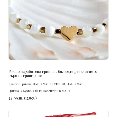
ПОРЪЧАЙ
Ръчно изработена гривна с бял седеф и златисто
сърце с гравиране
Дамски Гривни
,
HAND MADE ГРИВНИ
,
HAND MADE
,
Гривна С Буква
,
Свети Валентин
,
8 МАРТ
34.99
лв.
(
17.89
€
)