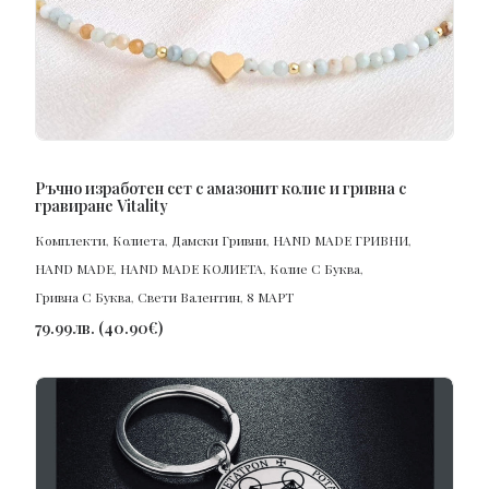
ПОРЪЧАЙ
Ръчно изработен сет с амазонит колие и гривна с
гравиране Vitality
Комплекти
,
Колиета
,
Дамски Гривни
,
HAND MADE ГРИВНИ
,
HAND MADE
,
HAND MADE КОЛИЕТА
,
Колие С Буква
,
Гривна С Буква
,
Свети Валентин
,
8 МАРТ
79.99
лв.
(
40.90
€
)