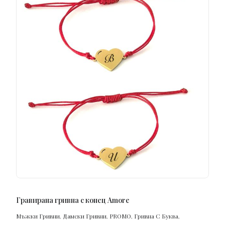
ПОРЪЧАЙ
Гравирана гривна с конец Amore
Мъжки Гривни
,
Дамски Гривни
,
PROMO
,
Гривна С Буква
,