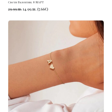
Свети Валентин
,
8 МАРТ
29.99
лв.
14.99
лв.
(
7.66
€
)