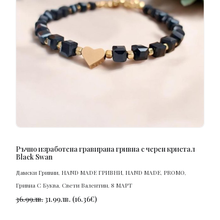
ПОРЪЧАЙ
Ръчно изработена гравирана гривна с черен кристал
Black Swan
Дамски Гривни
,
HAND MADE ГРИВНИ
,
HAND MADE
,
PROMO
,
Гривна С Буква
,
Свети Валентин
,
8 МАРТ
36.99
лв.
31.99
лв.
(
16.36
€
)