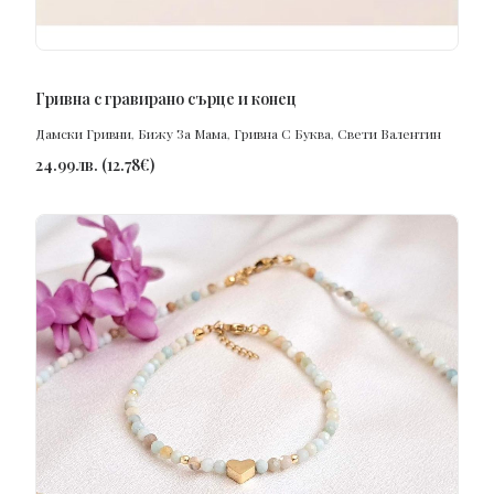
ПОРЪЧАЙ
Гривна с гравирано сърце и конец
Дамски Гривни
,
Бижу За Мама
,
Гривна С Буква
,
Свети Валентин
24.99
лв.
(
12.78
€
)