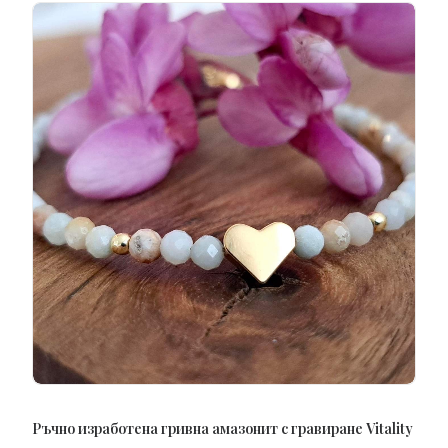
ПОРЪЧАЙ
Ръчно изработена гривна амазонит с гравиране Vitality