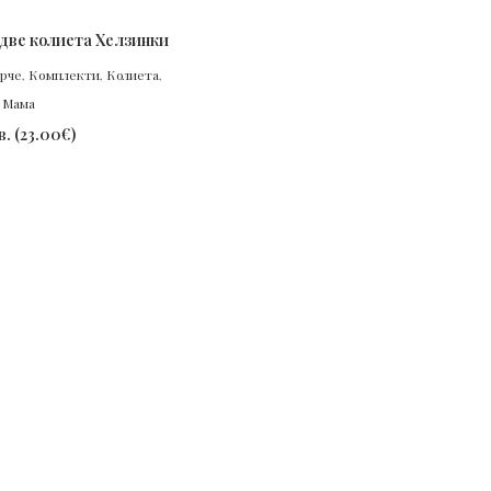
ПОРЪЧАЙ
 две колиета Хелзинки
рче
,
Комплекти
,
Колиета
,
 Мама
в.
(
23.00
€
)