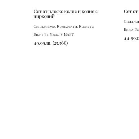
ПОРЪЧАЙ
Сет от плоско колие и колие с
Сет от
цирконий
Синджи
Синджирче
,
Комплекти
,
Колиета
,
Бижу За
Бижу За Мама
,
8 МАРТ
44.99
л
49.99
лв.
(
25.56
€
)