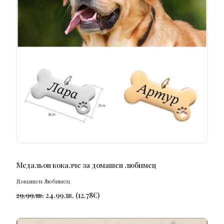
ПОРЪЧАЙ
Медальон кокалче за домашен любимец
Домашен Любимец
29.99
лв.
24.99
лв.
(
12.78
€
)