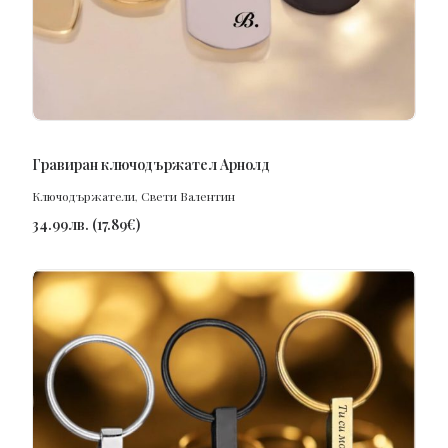
ПОРЪЧАЙ
Гравиран ключодържател Арнолд
Ключодържатели
,
Свети Валентин
34.99
лв.
(
17.89
€
)