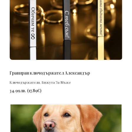
ПОРЪЧАЙ
Гравиран ключодържател Александър
Ключодържатели
,
Бижута За Мъже
34.99
лв.
(
17.89
€
)