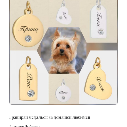
ПОРЪЧАЙ
Гравиран медальон за домашен любимец
Домашен Любимец