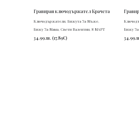
ПОРЪЧАЙ
Гравиран ключодържател Крачета
Гравир
Ключодържатели
,
Бижута За Мъже
,
Ключод
Бижу За Мама
,
Свети Валентин
,
8 МАРТ
Бижу За
34.99
лв.
(
17.89
€
)
34.99
л