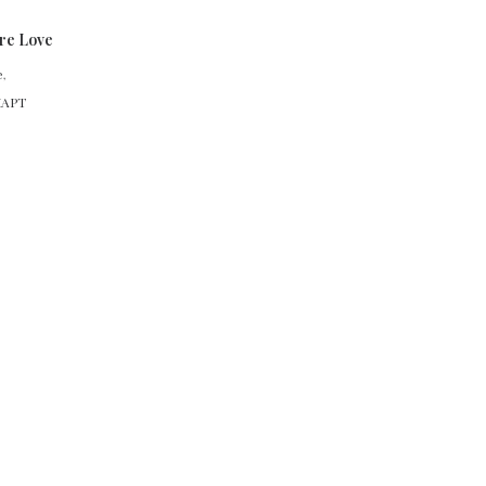
re Love
е
,
МАРТ