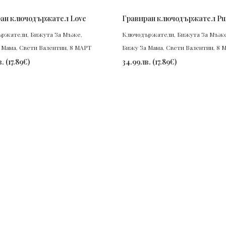
ПОРЪЧАЙ
ПОРЪЧАЙ
ан ключодържател Love
Гравиран ключодържател Pu
ържатели
,
Бижута За Мъже
,
Ключодържатели
,
Бижута За Мъж
 Мама
,
Свети Валентин
,
8 МАРТ
Бижу За Мама
,
Свети Валентин
,
8 
в.
(
17.89
€
)
34.99
лв.
(
17.89
€
)