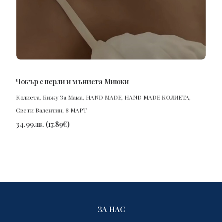
ПОРЪЧАЙ
Чокър с перли и мъниста Миюки
Колиета
,
Бижу За Мама
,
HAND MADE
,
HAND MADE КОЛИЕТА
,
Свети Валентин
,
8 МАРТ
34.99
лв.
(
17.89
€
)
ЗА НАС