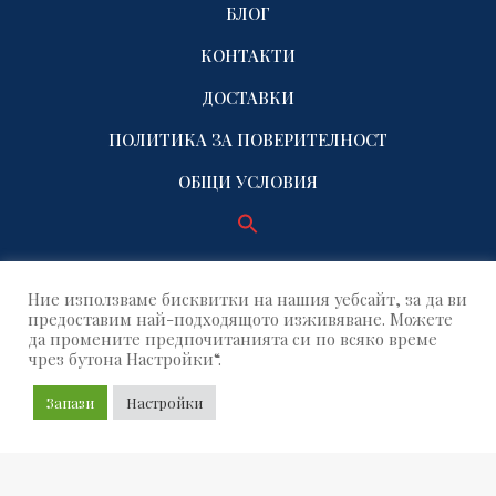
БЛОГ
КОНТАКТИ
ДОСТАВКИ
ПОЛИТИКА ЗА ПОВЕРИТЕЛНОСТ
ОБЩИ УСЛОВИЯ
Ние използваме бисквитки на нашия уебсайт, за да ви
предоставим най-подходящото изживяване. Можете
да промените предпочитанията си по всяко време
чрез бутона Настройки“.
© 2021 Name Factory. All rights reserved!
Запази
Настройки
Build by OUTSOURCE GRID
SEAR