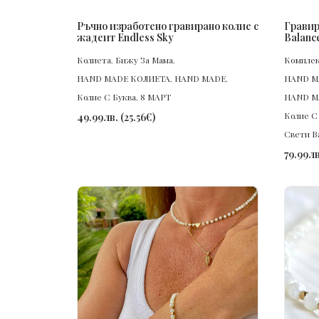
ПОРЪЧАЙ
Ръчно изработено гравирано колие с
Гравир
жадеит Endless Sky
Balanc
Колиета
,
Бижу За Мама
,
Компле
HAND MADE КОЛИЕТА
,
HAND MADE
,
HAND M
Колие С Буква
,
8 МАРТ
HAND M
Колие С
49.99
лв.
(
25.56
€
)
Свети В
79.99
лв