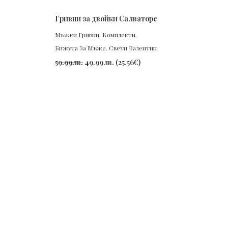
ПОРЪЧАЙ
Гривни за двойки Салваторе
Мъжки Гривни
,
Комплекти
,
Бижута За Мъже
,
Свети Валентин
59.99
лв.
49.99
лв.
(
25.56
€
)