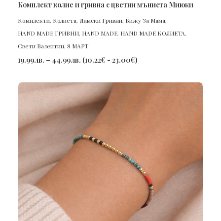
ПОРЪЧАЙ
Комплект колие и гривна с цветни мъниста Миюки
Комплекти
,
Колиета
,
Дамски Гривни
,
Бижу За Мама
,
HAND MADE ГРИВНИ
,
HAND MADE
,
HAND MADE КОЛИЕТА
,
Свети Валентин
,
8 МАРТ
19.99
лв.
–
44.99
лв.
(
10.22
€
-
23.00
€
)