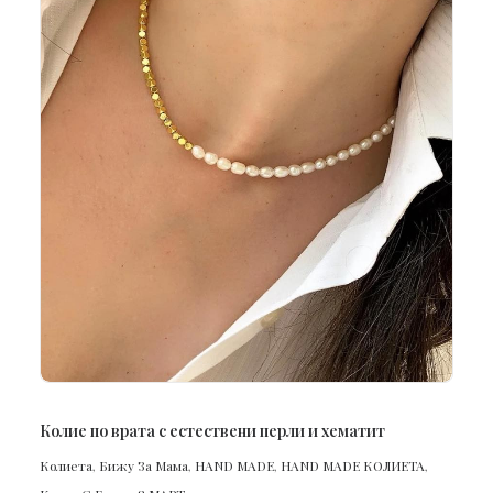
ПОРЪЧАЙ
Колие по врата с естествени перли и хематит
Колиета
,
Бижу За Мама
,
HAND MADE
,
HAND MADE КОЛИЕТА
,