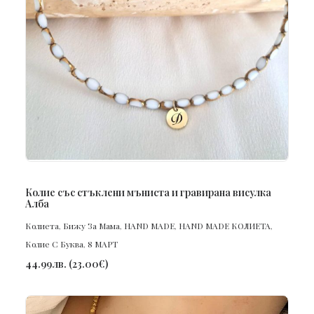
ПОРЪЧАЙ
Колие със стъклени мъниста и гравирана висулка
Алба
Колиета
,
Бижу За Мама
,
HAND MADE
,
HAND MADE КОЛИЕТА
,
Колие С Буква
,
8 МАРТ
44.99
лв.
(
23.00
€
)