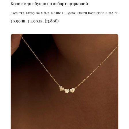
ПОРЪЧАЙ
Колие с две букви по избор и цирконий
Колиета
,
Бижу За Мама
,
Колие С Буква
,
Свети Валентин
,
8 МАРТ
39.99
лв.
34.99
лв.
(
17.89
€
)