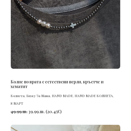
ПОРЪЧАЙ
Колие по врата с естествени перли, кръстче и
хематит
Колиета
,
Бижу За Мама
,
HAND MADE
,
HAND MADE КОЛИЕТА
,
8 МАРТ
49.99
лв.
39.99
лв.
(
20.45
€
)