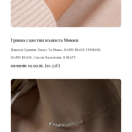
ПОРЪЧАЙ
Гривна с цветни мъниста Миюки
Дамски Гривни
,
Бижу За Мама
,
HAND MADE ГРИВНИ
,
HAND MADE
,
Свети Валентин
,
8 МАРТ
29.99
лв.
19.99
лв.
(
10.22
€
)