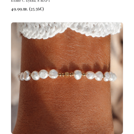
Колие С Буква
,
8 МАРТ
49.99
лв.
(
25.56
€
)