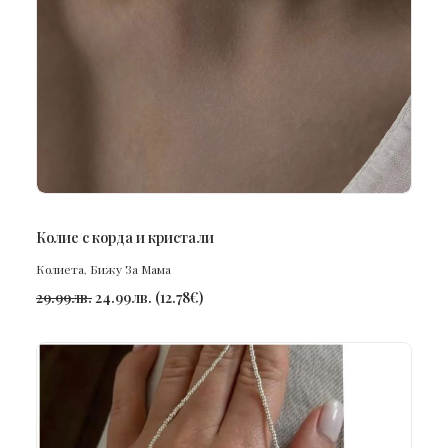
ПОРЪЧАЙ
Колие с корда и кристали
Колиета
,
Бижу За Мама
29.99
лв.
24.99
лв.
(
12.78
€
)