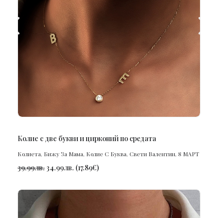
ПОРЪЧАЙ
Колие с две букви и цирконий по средата
Колиета
,
Бижу За Мама
,
Колие С Буква
,
Свети Валентин
,
8 МАРТ
39.99
лв.
34.99
лв.
(
17.89
€
)