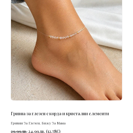
ПОРЪЧАЙ
Гривна за глезен с корда и кристални елементи
Гривни За Глезен
,
Бижу За Мама
29.99
лв.
24.99
лв.
(
12.78
€
)