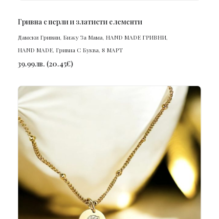
ПОРЪЧАЙ
Гривна с перли и златисти елементи
Дамски Гривни
,
Бижу За Мама
,
HAND MADE ГРИВНИ
,
HAND MADE
,
Гривна С Буква
,
8 МАРТ
39.99
лв.
(
20.45
€
)