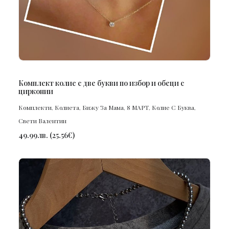
ПОРЪЧАЙ
Комплект колие с две букви по избор и обеци с
цирконии
Комплекти
,
Колиета
,
Бижу За Мама
,
8 МАРТ
,
Колие С Буква
,
Свети Валентин
49.99
лв.
(
25.56
€
)