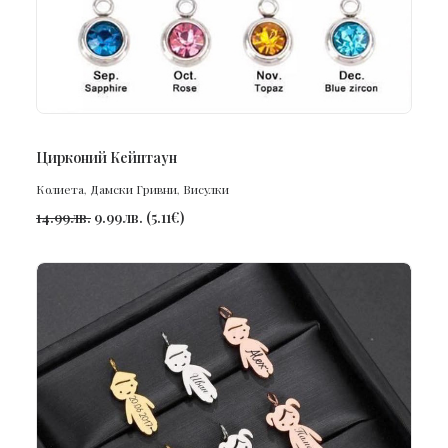
ПОРЪЧАЙ
Цирконий Кейптаун
Колиета
,
Дамски Гривни
,
Висулки
14.99
лв.
9.99
лв.
(
5.11
€
)