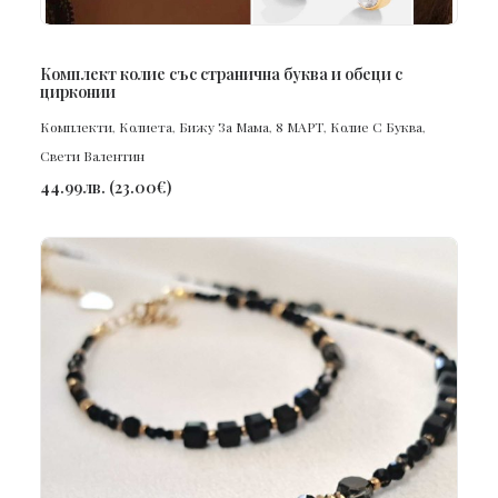
ПОРЪЧАЙ
Комплект колие със странична буква и обеци с
цирконии
Комплекти
,
Колиета
,
Бижу За Мама
,
8 МАРТ
,
Колие С Буква
,
Свети Валентин
44.99
лв.
(
23.00
€
)