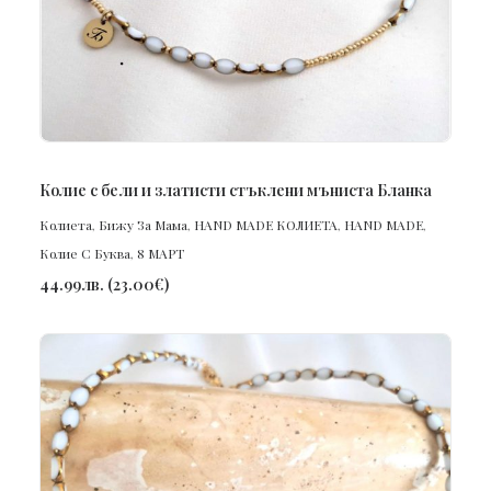
ПОРЪЧАЙ
Колие с бели и златисти стъклени мъниста Бланка
Колиета
,
Бижу За Мама
,
HAND MADE КОЛИЕТА
,
HAND MADE
,
Колие С Буква
,
8 МАРТ
44.99
лв.
(
23.00
€
)