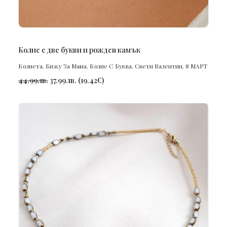
ПОРЪЧАЙ
Колие с две букви и рожден камък
Колиета
,
Бижу За Мама
,
Колие С Буква
,
Свети Валентин
,
8 МАРТ
44.99
лв.
37.99
лв.
(
19.42
€
)