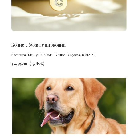
ПОРЪЧАЙ
Колие с буква с цирконии
Колиета
,
Бижу За Мама
,
Колие С Буква
,
8 МАРТ
34.99
лв.
(
17.89
€
)