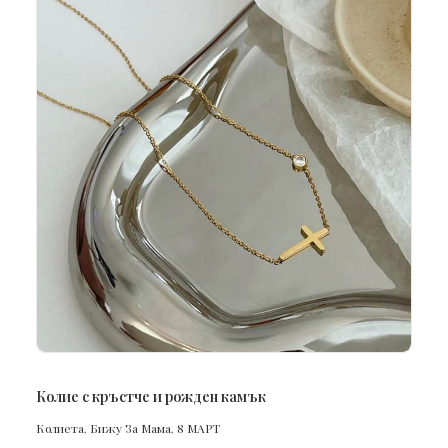
ПОРЪЧАЙ
Колие с кръстче и рожден камък
Колиета
,
Бижу За Мама
,
8 МАРТ