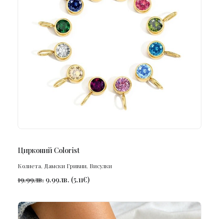
ПОРЪЧАЙ
Цирконий Colorist
Колиета
,
Дамски Гривни
,
Висулки
19.99
лв.
9.99
лв.
(
5.11
€
)