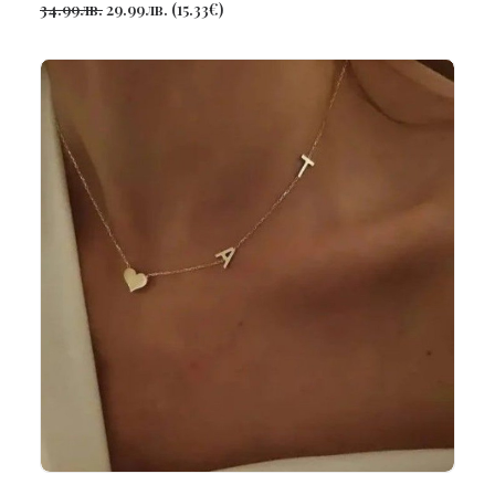
34.99
лв.
29.99
лв.
(
15.33
€
)