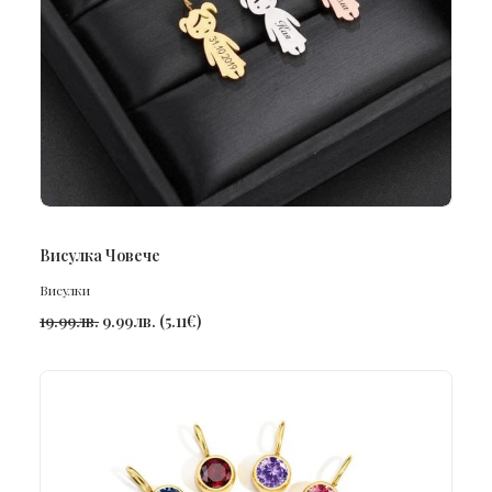
ПОРЪЧАЙ
Висулка Човече
Висулки
19.99
лв.
9.99
лв.
(
5.11
€
)