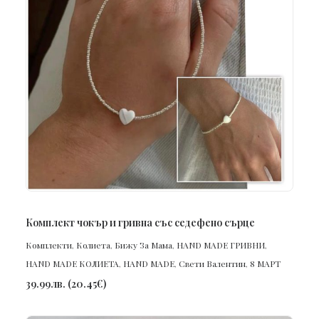
ПОРЪЧАЙ
Комплект чокър и гривна със седефено сърце
Комплекти
,
Колиета
,
Бижу За Мама
,
HAND MADE ГРИВНИ
,
HAND MADE КОЛИЕТА
,
HAND MADE
,
Свети Валентин
,
8 МАРТ
39.99
лв.
(
20.45
€
)