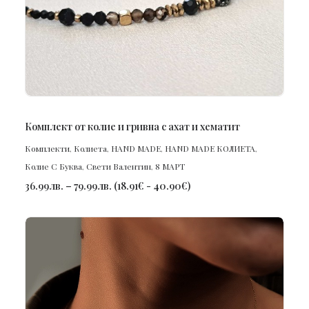
ПОРЪЧАЙ
Комплект от колие и гривна с ахат и хематит
Комплекти
,
Колиета
,
HAND MADE
,
HAND MADE КОЛИЕТА
,
Колие С Буква
,
Свети Валентин
,
8 МАРТ
36.99
лв.
–
79.99
лв.
(
18.91
€
-
40.90
€
)