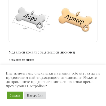
ПОРЪЧАЙ
Медальон кокалче за домашен любимец
Домашен Любимец
29.99
лв.
24.99
лв.
(
12.78
€
)
Ние използваме бисквитки на нашия уебсайт, за да ви
предоставим най-подходящото изживяване. Можете
да промените предпочитанията си по всяко време
чрез бутона Настройки“.
Запази
Настройки