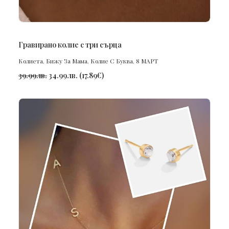
ПОРЪЧАЙ
Гравирано колие с три сърца
Колиета
,
Бижу За Мама
,
Колие С Буква
,
8 МАРТ
39.99
лв.
34.99
лв.
(
17.89
€
)