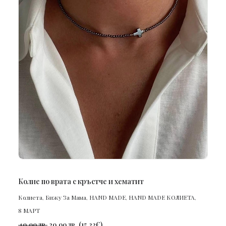
ПОРЪЧАЙ
Колие по врата с кръстче и хематит
Колиета
,
Бижу За Мама
,
HAND MADE
,
HAND MADE КОЛИЕТА
,
8 МАРТ
49.99
лв.
29.99
лв.
(
15.33
€
)