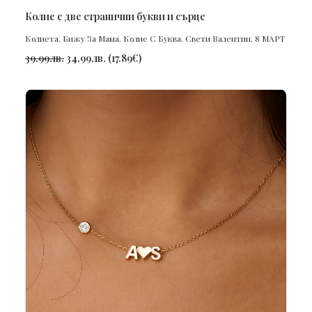
ПОРЪЧАЙ
Колие с две странични букви и сърце
Колиета
,
Бижу За Мама
,
Колие С Буква
,
Свети Валентин
,
8 МАРТ
39.99
лв.
34.99
лв.
(
17.89
€
)