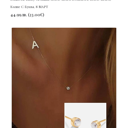
Колие С Буква
,
8 МАРТ
44.99
лв.
(
23.00
€
)