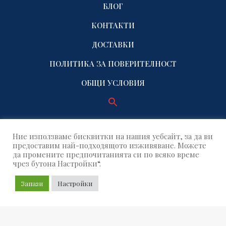
БЛОГ
КОНТАКТИ
ДОСТАВКИ
ПОЛИТИКА ЗА ПОВЕРИТЕЛНОСТ
ОБЩИ УСЛОВИЯ
Ние използваме бисквитки на нашия уебсайт, за да ви
предоставим най-подходящото изживяване. Можете
да промените предпочитанията си по всяко време
чрез бутона Настройки“.
© 2021 Name Factory. All rights reserved!
Запази
Настройки
Build by OUTSOURCE GRID
SEAR