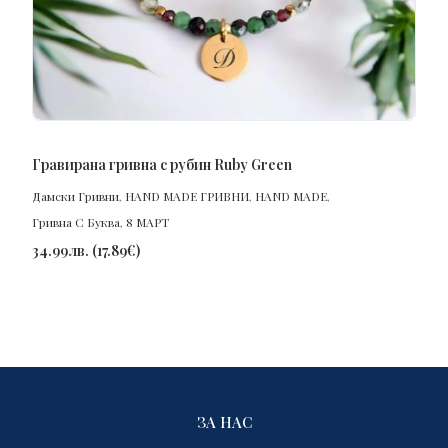
ПОРЪЧАЙ
Гравирана гривна с рубин Ruby Green
Дамски Гривни
,
HAND MADE ГРИВНИ
,
HAND MADE
,
Гривна С Буква
,
8 МАРТ
34.99
лв.
(
17.89
€
)
ЗА НАС