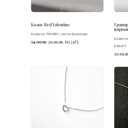
ПОРЪЧАЙ
Колие Red Valentine
Гравир
цирко
Колиета
,
PROMO
,
Свети Валентин
Колиета
34.99
лв.
29.99
лв.
(
15.33
€
)
8 МАРТ
39.99
лв