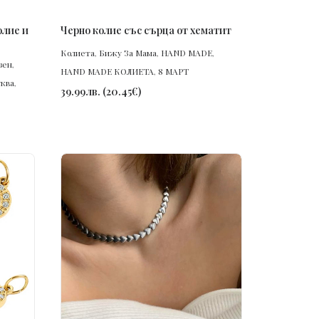
ПОРЪЧАЙ
олие и
Черно колие със сърца от хематит
Колиета
,
Бижу За Мама
,
HAND MADE
,
зен
,
HAND MADE КОЛИЕТА
,
8 МАРТ
уква
,
39.99
лв.
(
20.45
€
)