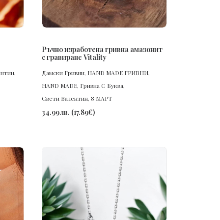
ПОРЪЧАЙ
Ръчно изработена гривна амазонит
с гравиране Vitality
ентин
,
Дамски Гривни
,
HAND MADE ГРИВНИ
,
HAND MADE
,
Гривна С Буква
,
Свети Валентин
,
8 МАРТ
34.99
лв.
(
17.89
€
)