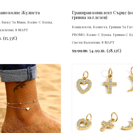
ПОРЪЧАЙ
ПОРЪЧАЙ
ано колие Жулиета
Гравиран комплект Сърце (к
гривна за глезен)
,
Бижу За Мама
,
Колие С Буква
,
Комплекти
,
Колиета
,
Гривни За Гле
алентин
,
8 МАРТ
PROMO
,
Колие С Буква
,
Гривна С Б
.
(
15.33
€
)
Свети Валентин
,
8 МАРТ
59.99
лв.
54.99
лв.
(
28.12
€
)