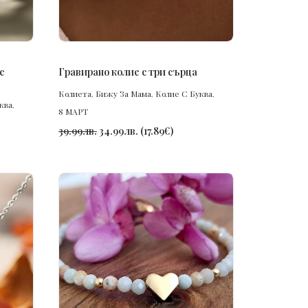
ПОРЪЧАЙ
с
Гравирано колие с три сърца
Колиета
,
Бижу За Мама
,
Колие С Буква
,
ква
,
8 МАРТ
39.99
лв.
34.99
лв.
(
17.89
€
)