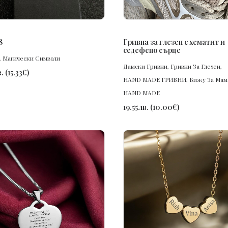
ПОРЪЧАЙ
ПОРЪЧАЙ
8
Гривна за глезен с хематит и
седефено сърце
,
Магически Символи
Дамски Гривни
,
Гривни За Глезен
,
.
(
15.33
€
)
HAND MADE ГРИВНИ
,
Бижу За Мам
HAND MADE
19.55
лв.
(
10.00
€
)