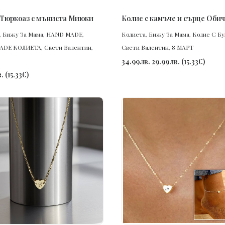
ПОРЪЧАЙ
ПОРЪЧАЙ
Тюркоаз с мъниста Миюки
Колие с камъче и сърце Обич
,
Бижу За Мама
,
HAND MADE
,
Колиета
,
Бижу За Мама
,
Колие С Бу
ADE КОЛИЕТА
,
Свети Валентин
,
Свети Валентин
,
8 МАРТ
34.99
лв.
29.99
лв.
(
15.33
€
)
.
(
15.33
€
)