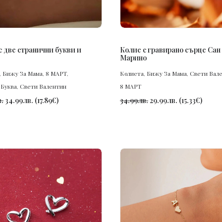
ПОРЪЧАЙ
ПОРЪЧАЙ
с две странични букви и
Колие с гравирано сърце Сан
Марино
,
Бижу За Мама
,
8 МАРТ
,
Колиета
,
Бижу За Мама
,
Свети Вал
 Буква
,
Свети Валентин
8 МАРТ
.
34.99
лв.
(
17.89
€
)
34.99
лв.
29.99
лв.
(
15.33
€
)