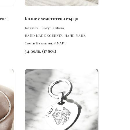
ПОРЪЧАЙ
Колие с хематитени сърца
eart
Колиета
,
Бижу За Мама
,
HAND MADE КОЛИЕТА
,
HAND MADE
,
Свети Валентин
,
8 МАРТ
34.99
лв.
(
17.89
€
)