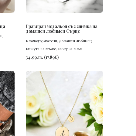
ПОРЪЧАЙ
рца
Гравиран медальон със снимка на
домашен любимец Сърце
E
,
Ключодържатели
,
Домашен Любимец
,
Бижута За Мъже
,
Бижу За Мама
34.99
лв.
(
17.89
€
)