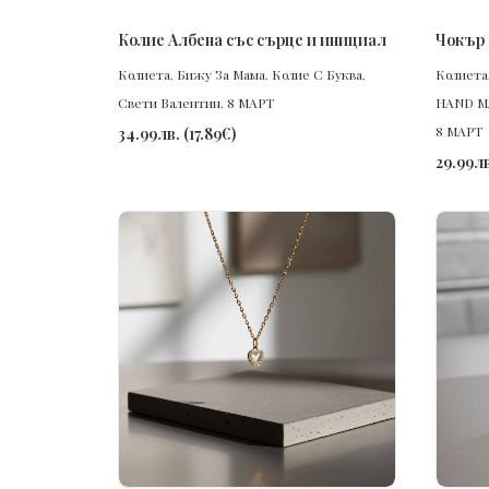
ПОРЪЧАЙ
Колие Албена със сърце и инициал
Чокър 
Колиета
,
Бижу За Мама
,
Колие С Буква
,
Колиета
Свети Валентин
,
8 МАРТ
HAND M
8 МАРТ
34.99
лв.
(
17.89
€
)
29.99
лв