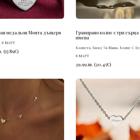
ПОРЪЧАЙ
ПОРЪЧАЙ
ан медальон Моята дъщеря
Гравирано колие с три сърца 
имена
,
8 МАРТ
Колиета
,
Бижу За Мама
,
Колие С Бу
в.
(
17.89
€
)
8 МАРТ
39.99
лв.
(
20.45
€
)