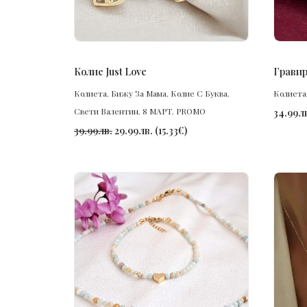
ПОРЪЧАЙ
Колие Just Love
Гравир
Колиета
,
Бижу За Мама
,
Колие С Буква
,
Колиета
Свети Валентин
,
8 МАРТ
,
PROMO
34.99
л
39.99
лв.
29.99
лв.
(
15.33
€
)