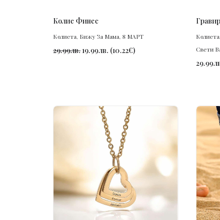
ПОРЪЧАЙ
Колие Финес
Гравир
Колиета
,
Бижу За Мама
,
8 МАРТ
Колиета
Свети В
29.99
лв.
19.99
лв.
(
10.22
€
)
29.99
лв