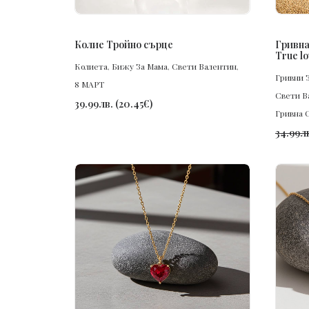
ПОРЪЧАЙ
Колие Тройно сърце
Гривна
True lo
Колиета
,
Бижу За Мама
,
Свети Валентин
,
Гривни З
8 МАРТ
Свети В
39.99
лв.
(
20.45
€
)
Гривна 
34.99
л