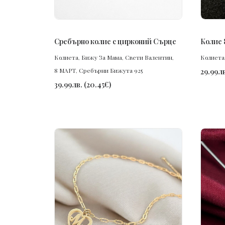
ПОРЪЧАЙ
Сребърно колие с цирконий Сърце
Колие 
Колиета
,
Бижу За Мама
,
Свети Валентин
,
Колиета
8 МАРТ
,
Сребърни Бижута 925
29.99
лв
39.99
лв.
(
20.45
€
)