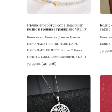
ПОРЪЧАЙ
Ръчно изработен сет с амазонит
Колие 
колие и гривна с гравиране Vitality
сърце
Комплекти
,
Колиета
,
Дамски Гривни
,
Колиета
HAND MADE ГРИВНИ
,
HAND MADE
,
Колие С
HAND MADE КОЛИЕТА
,
Колие С Буква
,
39.99
лв
Гривна С Буква
,
Свети Валентин
,
8 МАРТ
79.99
лв.
(
40.90
€
)