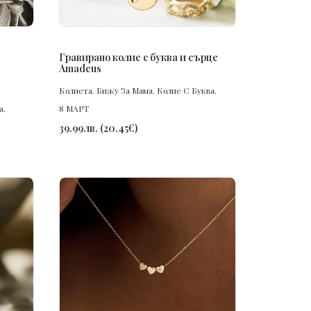
ПОРЪЧАЙ
Гравирано колие с буква и сърце
Amadeus
Колиета
,
Бижу За Мама
,
Колие С Буква
,
а
,
8 МАРТ
39.99
лв.
(
20.45
€
)