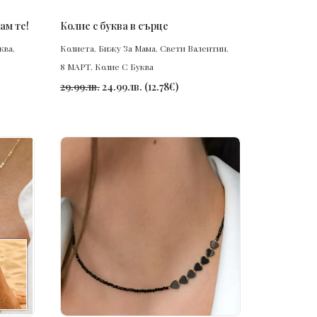
ПОРЪЧАЙ
ам те!
Колие с буква в сърце
ква
,
Колиета
,
Бижу За Мама
,
Свети Валентин
,
8 МАРТ
,
Колие С Буква
29.99
лв.
24.99
лв.
(
12.78
€
)