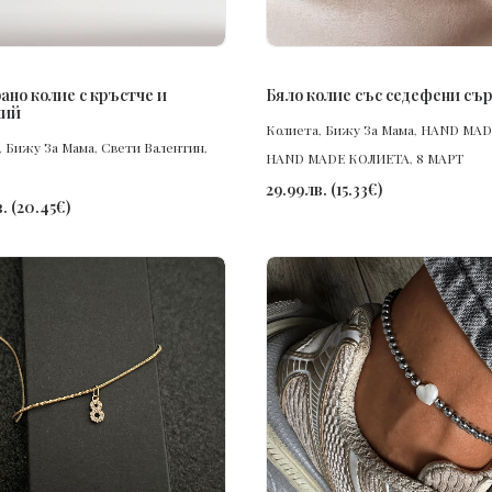
ПОРЪЧАЙ
ПОРЪЧАЙ
ано колие с кръстче и
Бяло колие със седефени съ
ний
Колиета
,
Бижу За Мама
,
HAND MAD
,
Бижу За Мама
,
Свети Валентин
,
HAND MADE КОЛИЕТА
,
8 МАРТ
29.99
лв.
(
15.33
€
)
.
(
20.45
€
)