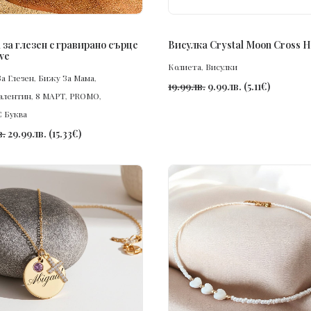
ПОРЪЧАЙ
ПОРЪЧАЙ
 за глезен с гравирано сърце
Висулка Crystal Moon Cross H
ve
Колиета
,
Висулки
а Глезен
,
Бижу За Мама
,
19.99
лв.
9.99
лв.
(
5.11
€
)
алентин
,
8 МАРТ
,
PROMO
,
С Буква
в.
29.99
лв.
(
15.33
€
)