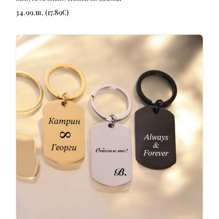
34.99
лв.
(
17.89
€
)