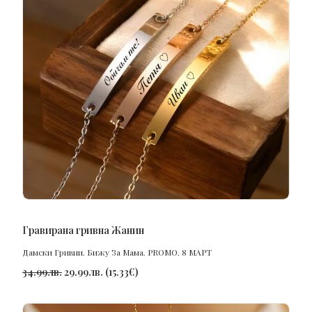
ПОРЪЧАЙ
Гравирана гривна Жанин
Дамски Гривни
,
Бижу За Мама
,
PROMO
,
8 МАРТ
34.99
лв.
29.99
лв.
(
15.33
€
)