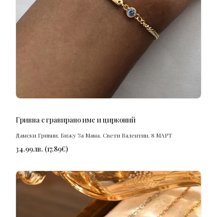
ПОРЪЧАЙ
Гривна с гравирано име и цирконий
Дамски Гривни
,
Бижу За Мама
,
Свети Валентин
,
8 МАРТ
34.99
лв.
(
17.89
€
)