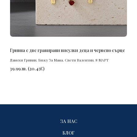
ПОРЪЧАЙ
Гривна с две гравирани висулки деца и червено сърце
Дамски Гривни
,
Бижу За Мама
,
Свети Валентин
,
8 МАРТ
39.99
лв.
(
20.45
€
)
ЗА НАС
БЛОГ