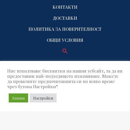
КОНТАКТИ
ДОСТАВКИ
ПОЛИТИКА ЗА ПОВЕРИТЕЛНОСТ
ОБЩИ УСЛОВИЯ
Ние използваме бисквитки на нашия уебсайт, за да ви
предоставим най-подходящото изживяване. Можете
да промените предпочитанията си по всяко време
чрез бутона Настройки“.
© 2021 Name Factory. All rights reserved!
Запази
Настройки
Build by OUTSOURCE GRID
SEAR
Search
for: