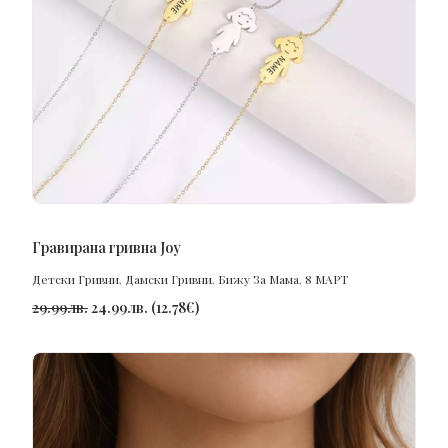
ПОРЪЧАЙ
Гравирана гривна Joy
Детски Гривни
,
Дамски Гривни
,
Бижу За Мама
,
8 МАРТ
29.99
лв.
24.99
лв.
(
12.78
€
)