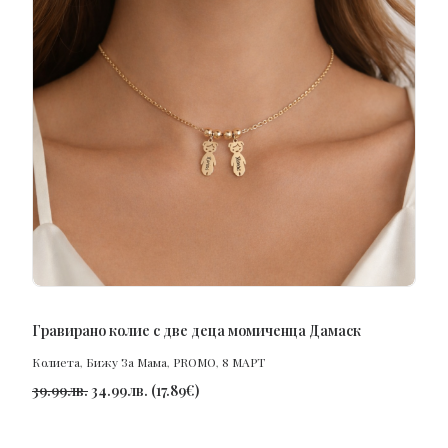
ПОРЪЧАЙ
Гравирано колие с две деца момиченца Дамаск
Колиета
,
Бижу За Мама
,
PROMO
,
8 МАРТ
39.99
лв.
34.99
лв.
(
17.89
€
)