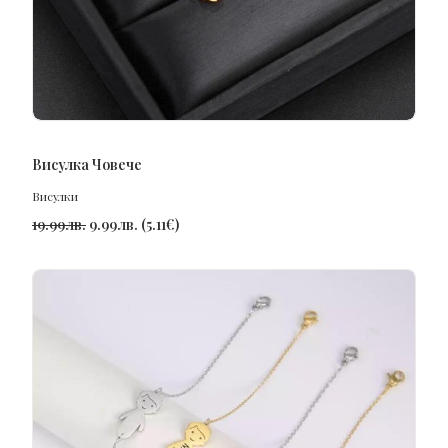
ПОРЪЧАЙ
Висулка Човече
Висулки
19.99
лв.
9.99
лв.
(
5.11
€
)