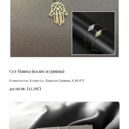
ПОРЪЧАЙ
Сет Hamsa (колие и гривна)
Комплекти
,
Колиета
,
Дамски Гривни
,
8 МАРТ
49.99
лв.
(
25.56
€
)