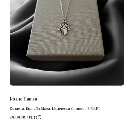
ПОРЪЧАЙ
Колие Hamsa
Колиета
,
Бижу За Мама
,
Магически Символи
,
8 МАРТ
29.99
лв.
(
15.33
€
)