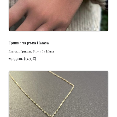
ПОРЪЧАЙ
Гривна за ръка Hamsa
Дамски Гривни
,
Бижу За Мама
29.99
лв.
(
15.33
€
)