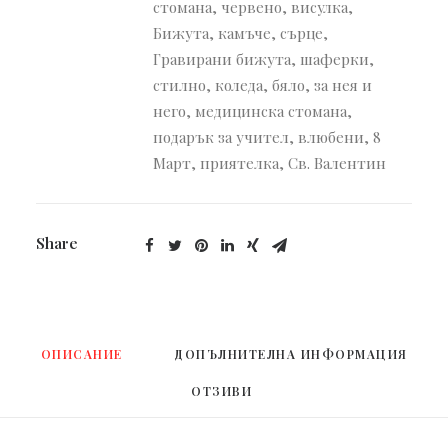
стомана
,
червено
,
висулка
,
Бижута
,
камъче
,
сърце
,
Гравирани бижута
,
шаферки
,
стилно
,
коледа
,
бяло
,
за нея и
него
,
медицинска стомана
,
подарък за учител
,
влюбени
,
8
Март
,
приятелка
,
Св. Валентин
Share
ОПИСАНИЕ
ДОПЪЛНИТЕЛНА ИНФОРМАЦИЯ
ОТЗИВИ 