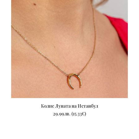
Колие Луната на Истанбул
ПОРЪЧАЙ
29.99
лв.
(
15.33
€
)