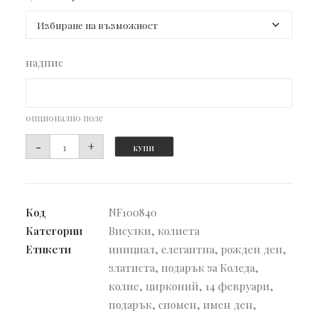
надпис
опционално поле
количество
-
+
КУПИ
за
Висулка
с
Код
NF100840
цирконий
Категории
Висулки
,
колиета
Diamond
Етикети
инициал
,
елегантна
,
рожден ден
,
златиста
,
подарък за Коледа
,
колие
,
цирконий
,
14 февруари
,
подарък
,
спомен
,
имен ден
,