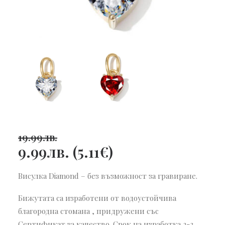
19.99
лв.
9.99
лв.
(
5.11
€
)
Висулка Diamond – без възможност за гравиране.
Бижутата са изработени от водоустойчива
благородна стомана , придружени със
Сертификат за качество. Срок на изработка 2-3