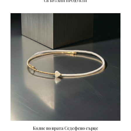
СВЪРЗАНИ ПРОДУКТИ
Колие по врата Седефено сърце