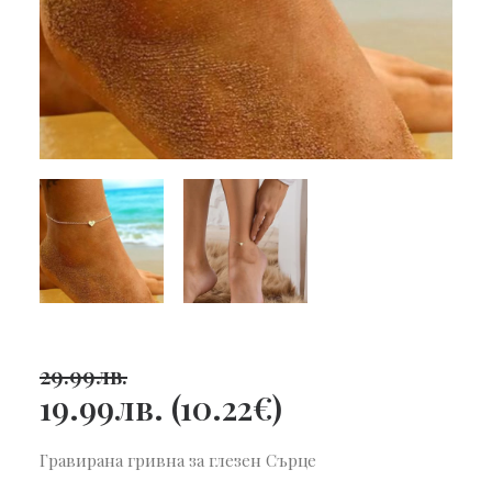
29.99
лв.
19.99
лв.
(
10.22
€
)
Гравирана гривна за глезен Сърце