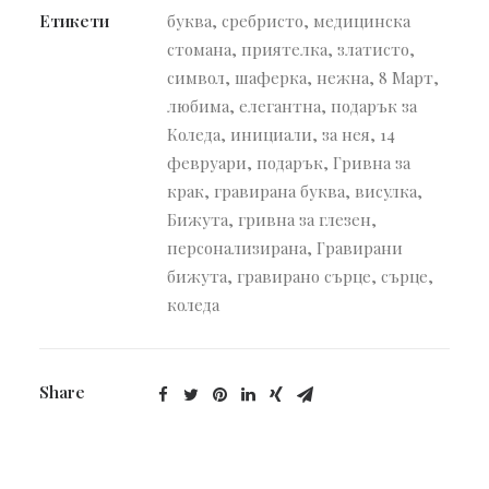
Етикети
буква
,
сребристо
,
медицинска
стомана
,
приятелка
,
златисто
,
символ
,
шаферка
,
нежна
,
8 Март
,
любима
,
елегантна
,
подарък за
Коледа
,
инициали
,
за нея
,
14
февруари
,
подарък
,
Гривна за
крак
,
гравирана буква
,
висулка
,
Бижута
,
гривна за глезен
,
персонализирана
,
Гравирани
бижута
,
гравирано сърце
,
сърце
,
коледа
Share