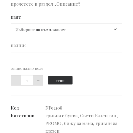
прочетете в раздел „Описание“.
цвят
надпис
опционално поле
количество
-
+
КУПИ
за
Гравирана
гривна
Код
NF92108
за
Категории
гривна с буква
,
Свети Валентин
,
глезен
PROMO
,
бижу за мама
,
гривни за
Сърце
глезен