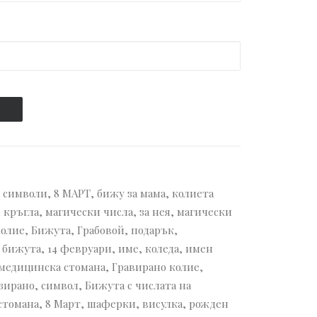
 символи
,
8 МАРТ
,
бижу за мама
,
колиета
,
кръгла
,
магически числа
,
за нея
,
магически
колие
,
Бижута
,
Грабовой
,
подарък
,
 бижута
,
14 февруари
,
име
,
коледа
,
имен
медицинска стомана
,
Гравирано колие
,
зирано
,
символ
,
Бижута с числата на
стомана
,
8 Март
,
шаферки
,
висулка
,
рожден