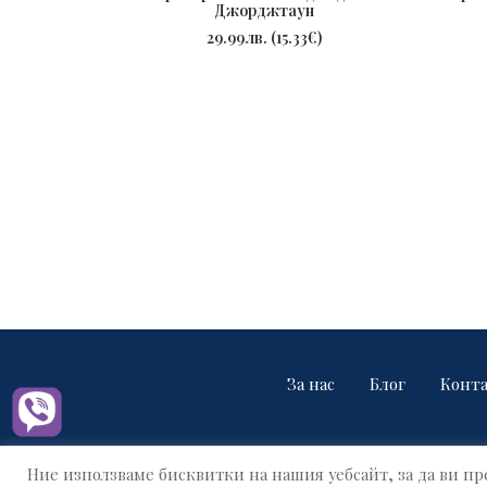
Джорджтаун
ПОРЪЧАЙ
29.99
лв.
(
15.33
€
)
За нас
Блог
Конт
Ние използваме бисквитки на нашия уебсайт, за да ви 