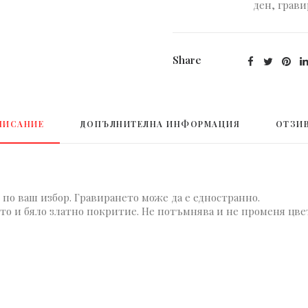
ден
,
грави
Share
ПИСАНИЕ
ДОПЪЛНИТЕЛНА ИНФОРМАЦИЯ
ОТЗИВ
 по ваш избор. Гравирането може да е едностранно.
то и бяло златно покритие. Не потъмнява и не променя цвет