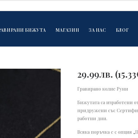
РАВИРАНИ БИЖУТА
МАГАЗИН
ЗА НАС
БЛОГ
29.99
лв.
(
15.33
Гравирано колие Руни
Бижутата са изработени от
придружени със Сертифика
работни дни.
Всяка поръчка е с опция „