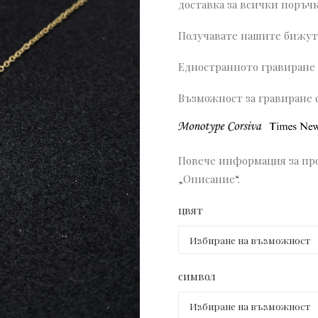
доставка за всички поръчк
Получавате нашите бижута
Едностранното гравиране 
Възможност за гравиране 
Повече информация за про
„Описание“.
цвят
символ