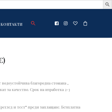
КОНТАКТИ
€
)
 водоустойчива благородна стомана ,
т за качество. Срок на изработка 2-3
Преглед и тест“ преди заплащане. Безплатна