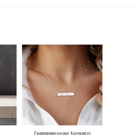
Гравирано колие Катманду
Колие с две