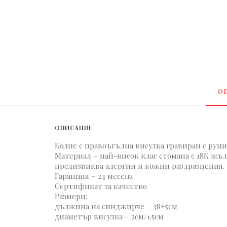
О
ОПИСАНИЕ
Колие с правоъгълна висулка гравиран с руни
Материал – най-висок клас стомана с 18К жъл
предизвиква алергии и кожни раздразнения.
Гаранция – 24 месеца
Сертификат за качество
Размери:
дължина на синджирче – 38+5см
диаметър висулка – 2см/1.5см