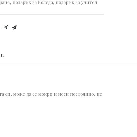
ране
,
подарък за Коледа
,
подарък за учител
И 
а си, може да се мокри и носи постоянно, не