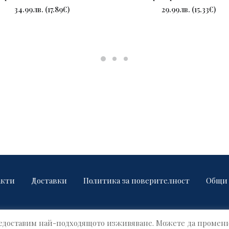
ПОРЪЧАЙ
ПОРЪЧАЙ
34.99
лв.
(
17.89
€
)
29.99
лв.
(
15.33
€
)
акти
Доставки
Политика за поверителност
Общи 
предоставим най-подходящото изживяване. Можете да промен
© 2021 Name Factory. All rights reserved!