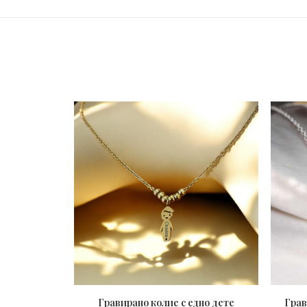
Гравирано колие с едно дете
Грав