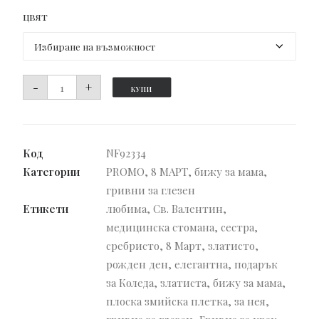
цвят
количество
-
+
КУПИ
за
Гривна
за
Код
NF92334
глезен
Категории
PROMO
,
8 МАРТ
,
бижу за мама
,
Клеопатра
гривни за глезен
Етикети
любима
,
Св. Валентин
,
медицинска стомана
,
сестра
,
сребристо
,
8 Март
,
златисто
,
рожден ден
,
елегантна
,
подарък
за Коледа
,
златиста
,
бижу за мама
,
плоска змийска плетка
,
за нея
,