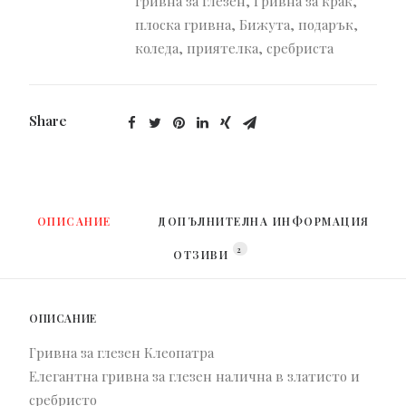
гривна за глезен
,
Гривна за крак
,
плоска гривна
,
Бижута
,
подарък
,
коледа
,
приятелка
,
сребриста
Share
ОПИСАНИЕ
ДОПЪЛНИТЕЛНА ИНФОРМАЦИЯ
2
ОТЗИВИ 
ОПИСАНИЕ
Гривна за глезен Клеопатра
Елегантна гривна за глезен налична в златисто и
сребристо