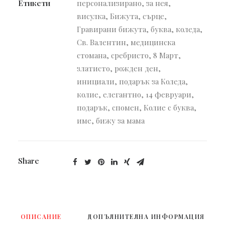
Етикети
персонализирано
,
за нея
,
висулка
,
Бижута
,
сърце
,
Гравирани бижута
,
буква
,
коледа
,
Св. Валентин
,
медицинска
стомана
,
сребристо
,
8 Март
,
златисто
,
рожден ден
,
инициали
,
подарък за Коледа
,
колие
,
елегантно
,
14 февруари
,
подарък
,
спомен
,
Колие с буква
,
име
,
бижу за мама
Share
ОПИСАНИЕ
ДОПЪЛНИТЕЛНА ИНФОРМАЦИЯ