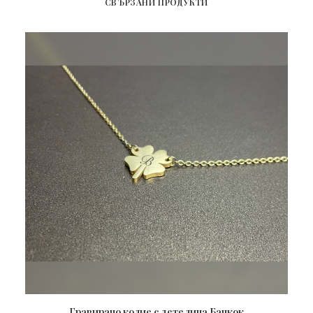
СВЪРЗАНИ ПРОДУКТИ
Гравирано колие с детелина Банкок