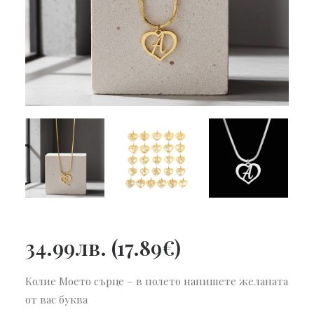
34.99
лв.
(
17.89
€
)
Колие Моето сърце – в полето напишете желаната
от вас буква