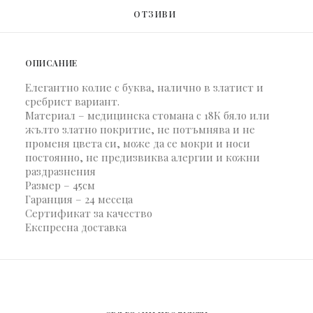
ОТЗИВИ 
ОПИСАНИЕ
Елегантно колие с буква, налично в златист и
сребрист вариант.
Материал – медицинска стомана с 18К бяло или
жълто златно покритие, не потъмнява и не
променя цвета си, може да се мокри и носи
постоянно, не предизвиква алергии и кожни
раздразнения
Размер – 45см
Гаранция – 24 месеца
Сертификат за качество
Експресна доставка