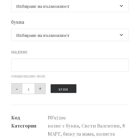
буква
надпис
опционално поле
количество
-
+
КУПИ
за
Колие
Моето
Код
NF97299
сърце
Категории
колие с буква
,
Свети Валентин
,
8
МАРТ
,
бижу за мама
,
колиета