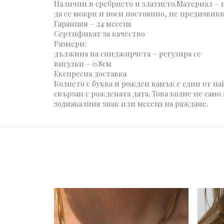
Налични в сребристо и златисто.Материал – 
да се мокри и носи постоянно, не предизвик
Гаранция – 24 месеца
Сертификат за качество
Размери:
дължина на синджирчета – регулира се
висулки – 0.8см
Експресна доставка
Колието с буква и рожден камък е един от н
свързан с рождената дата. Това колие не сам
зодиакалния знак или месеца на раждане.