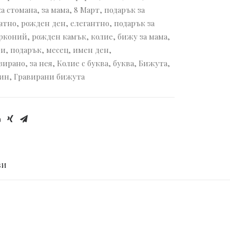
а стомана
,
за мама
,
8 Март
,
подарък за
атно
,
рожден ден
,
елегантно
,
подарък за
рконий
,
рожден камък
,
колие
,
бижу за мама
,
ри
,
подарък
,
месец
,
имен ден
,
зирано
,
за нея
,
Колие с буква
,
буква
,
Бижута
,
тин
,
Гравирани бижута
И 