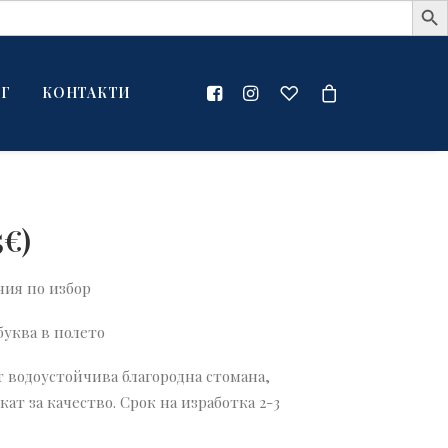
Г
КОНТАКТИ
5
€
)
ния по избор
буква в полето
т водоустойчива благородна стомана,
т за качество. Срок на изработка 2-3