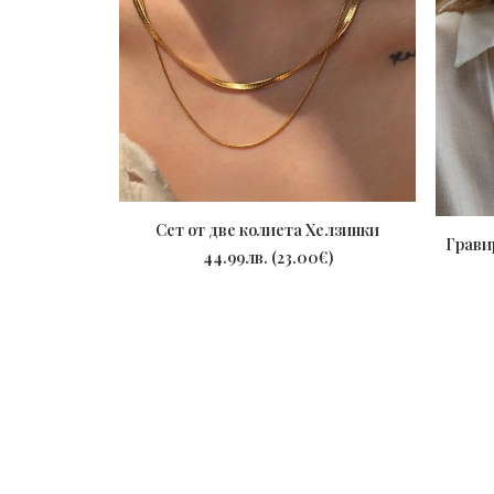
Сет от две колиета Хелзинки
Грави
ПОРЪЧАЙ
44.99
лв.
(
23.00
€
)