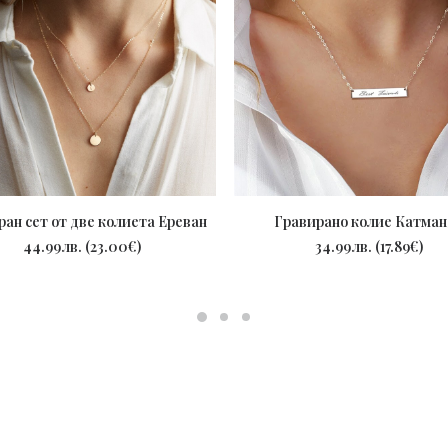
ран сет от две колиета Ереван
Гравирано колие Катман
ПОРЪЧАЙ
ПОРЪЧАЙ
44.99
лв.
(
23.00
€
)
34.99
лв.
(
17.89
€
)