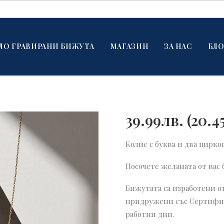
ЛО ГРАВИРАНИ БИЖУТА
МАГАЗИН
ЗА НАС
БЛО
39.99
лв.
(
20.4
Колие с буква и два цирко
Посочете желаната от вас 
Бижутата са изработени о
придружени със Сертифика
работни дни.