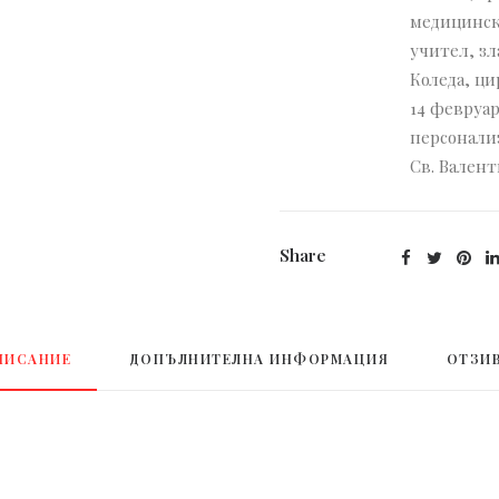
медицинск
циркония
учител
,
зл
по
Коледа
,
ци
избор
14 февруа
персонали
Св. Вален
Share
ПИСАНИЕ
ДОПЪЛНИТЕЛНА ИНФОРМАЦИЯ
ОТЗИВ