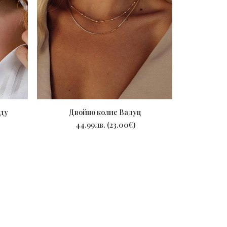
Гравирано к
ду
Двойно колие Вадуц
3
ПОРЪЧАЙ
44.99
лв.
(
23.00
€
)