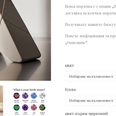
Всяка поръчка е с опция „
доставка за всички поръчк
Получавате нашите бижута
Повече информация за про
„Описание“.
цвят
буква
цвят първи цирконий