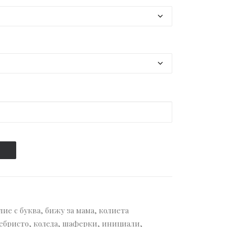
лие с буква
,
бижу за мама
,
колиета
ебристо
,
коледа
,
шаферки
,
инициали
,