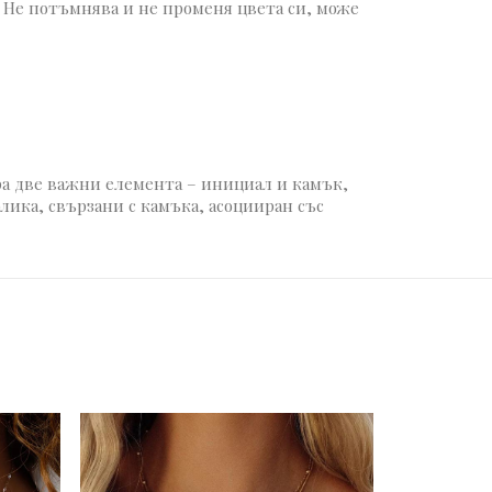
. Не потъмнява и не променя цвета си, може
ра две важни елемента – инициал и камък,
лика, свързани с камъка, асоцииран със