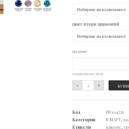
цвят втори цирконий
надпис
опционално поле
количество
-
+
КУПИ
за
Колие
с
Код
NF104725
буква
Категории
8 МАРТ
,
ко
и
Етикети
камъче
,
ср
два