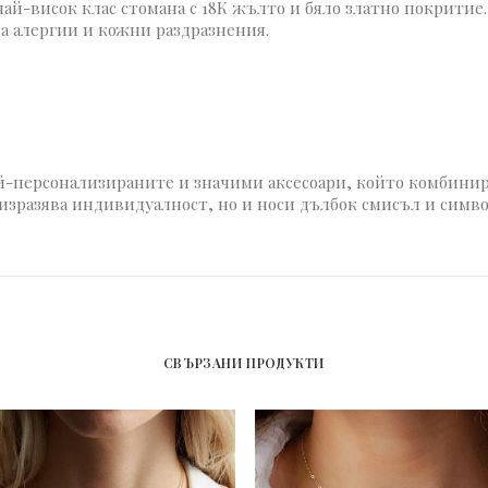
най-висок клас стомана с 18К жълто и бяло златно покритие
ва алергии и кожни раздразнения.
ай-персонализираните и значими аксесоари, който комбини
о изразява индивидуалност, но и носи дълбок смисъл и симво
СВЪРЗАНИ ПРОДУКТИ