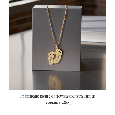
Гравирано колие с висулка крачета Минск
ПОРЪЧАЙ
34.99
лв.
(
17.89
€
)