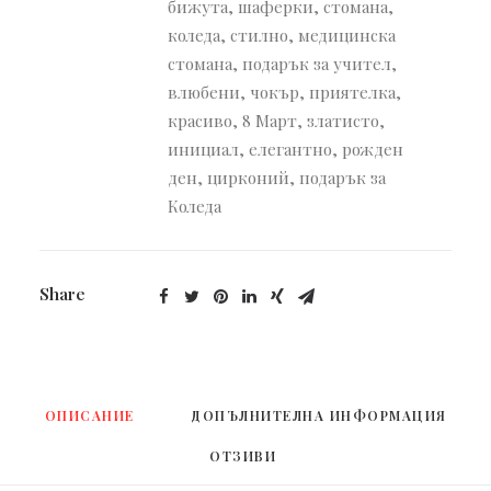
бижута
,
шаферки
,
стомана
,
коледа
,
стилно
,
медицинска
стомана
,
подарък за учител
,
влюбени
,
чокър
,
приятелка
,
красиво
,
8 Март
,
златисто
,
инициал
,
елегантно
,
рожден
ден
,
цирконий
,
подарък за
Коледа
Share
ОПИСАНИЕ
ДОПЪЛНИТЕЛНА ИНФОРМАЦИЯ
ОТЗИВИ 