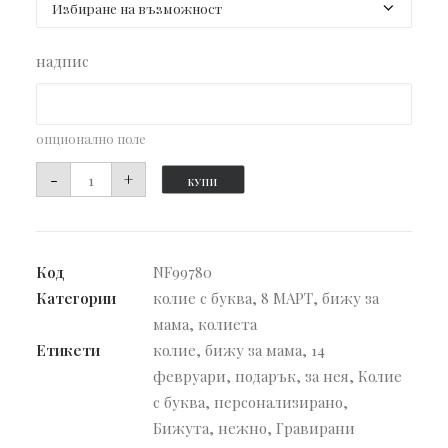
надпис
опционално поле
количество
-
+
КУПИ
за
Колие
Initial
Код
NF99780
Ball
Категории
колие с буква
,
8 МАРТ
,
бижу за
с
мама
,
колиета
буква
Етикети
колие
,
бижу за мама
,
14
по
февруари
,
подарък
,
за нея
,
Колие
избор
с буква
,
персонализирано
,
Бижута
,
нежно
,
Гравирани