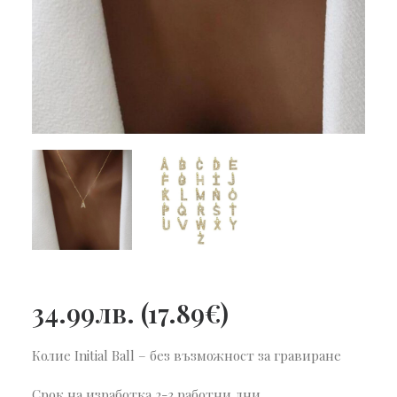
34.99
лв.
(
17.89
€
)
Колие Initial Ball – без възможност за гравиране
Срок на изработка 2-3 работни дни.