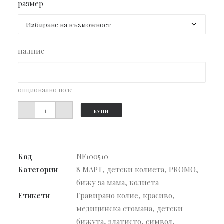
размер
надпис
опционално поле
количество
-
+
КУПИ
за
Колие
Kitty
Код
NF100510
Категории
8 МАРТ
,
детски колиета
,
PROMO
,
бижу за мама
,
колиета
Етикети
Гравирано колие
,
красиво
,
медицинска стомана
,
детски
бижута
,
златисто
,
символ
,