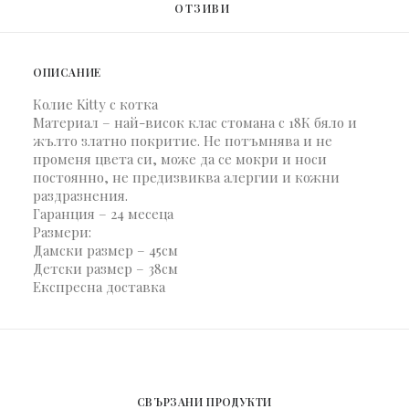
ОТЗИВИ 
ОПИСАНИЕ
Колие Kitty с котка
Материал – най-висок клас стомана с 18К бяло и
жълто златно покритие. Не потъмнява и не
променя цвета си, може да се мокри и носи
постоянно, не предизвиква алергии и кожни
раздразнения.
Гаранция – 24 месеца
Размери:
Дамски размер – 45см
Детски размер – 38см
Експресна доставка
СВЪРЗАНИ ПРОДУКТИ