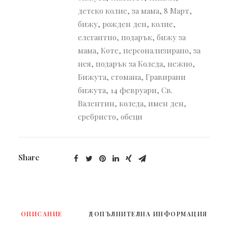
детско колие
,
за мама
,
8 Март
,
бижу
,
рожден ден
,
колие
,
елегантно
,
подарък
,
бижу за
мама
,
Коте
,
персонализирано
,
за
нея
,
подарък за Коледа
,
нежно
,
Бижута
,
стомана
,
Гравирани
бижута
,
14 февруари
,
Св.
Валентин
,
коледа
,
имен ден
,
сребристо
,
обеци
Share
ОПИСАНИЕ
ДОПЪЛНИТЕЛНА ИНФОРМАЦИЯ