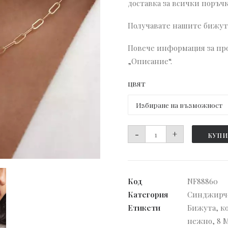
доставка за всички поръчк
Получавате нашите бижута
Повече информация за про
„Описание“.
цвят
количество
-
+
КУПИ
за
Колие
Signum
Код
NF88860
Категория
Синджирч
Етикети
Бижута
,
к
нежно
,
8 