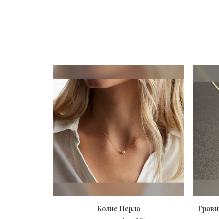
Колие Перла
Грави
ПОРЪЧАЙ