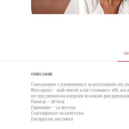
О
ОПИСАНИЕ
Синджирче с възможност за регулиране на д
Материал – най-висок клас стомана с 18К жъл
не предизвиква алергии и кожни раздразнен
Размер – 38+5см
Гаранция – 24 месеца
Сертификат за качество
Експресна доставка