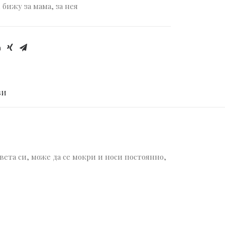
,
бижу за мама
,
за нея
И 
вета си, може да се мокри и носи постоянно,