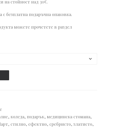
и на стойност над 30€.
 с безплатна подаръчна опаковка.
дукта можете прочетете в раздел
е
олие
,
коледа
,
подарък
,
медицинска стомана
,
Март
,
стилно
,
ефектно
,
сребристо
,
златисто
,