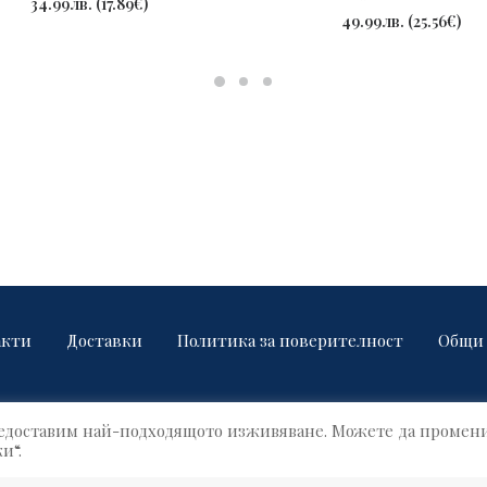
34.99
лв.
(
17.89
€
)
49.99
лв.
(
25.56
€
)
акти
Доставки
Политика за поверителност
Общи 
предоставим най-подходящото изживяване. Можете да промен
© 2021 Name Factory. All rights reserved!
и“.
Build by OUTSOURCE GRID