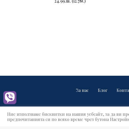
24.99
лв.
(
12.78
€
)
За нас
Блог
Конт
Ние използваме бисквитки на нашия уебсайт, за да ви 
предпочитанията си по всяко време чрез бутона Настройк