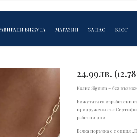
РАВИРАНИ БИЖУТА
МАГАЗИН
ЗА НАС
БЛОГ
24.99
лв.
(
12.78
Колие Signum – без възмо
Бижутата са изработени от
придружени със Сертифика
работни дни.
Всяка поръчка е с опция „