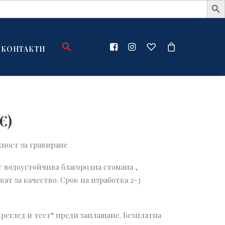
КОНТАКТИ
€
)
жност за гравиране
 водоустойчива благородна стомана ,
т за качество. Срок на изработка 2-3
Преглед и тест“ преди заплащане. Безплатна