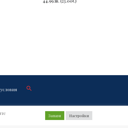
44.99
лв.
(
23.00
€
)
39.99
условия
ите
Запази
Настройки