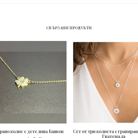
СВЪРЗАНИ ПРОДУКТИ
рано колие с детелина Банкок
Сет от три колиета с гравира
ПОРЪЧАЙ
Гватемала
ПОРЪЧАЙ