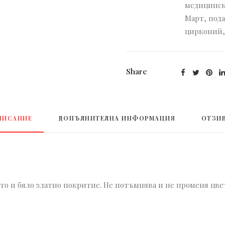
медицинск
Март
,
пода
цирконий
Share
ПИСАНИЕ
ДОПЪЛНИТЕЛНА ИНФОРМАЦИЯ
ОТЗИВ
то и бяло златно покритие. Не потъмнява и не променя цвет