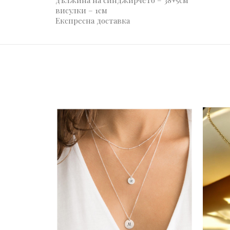
дължина на синджирчето – 38+5см
висулки – 1см
Експресна доставка