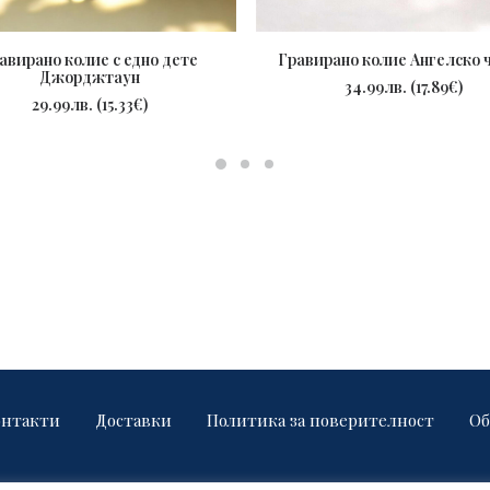
авирано колие с едно дете
Гравирано колие Ангелско 
Джорджтаун
ПОРЪЧАЙ
ПОРЪЧАЙ
34.99
лв.
(
17.89
€
)
29.99
лв.
(
15.33
€
)
онтакти
Доставки
Политика за поверителност
Об