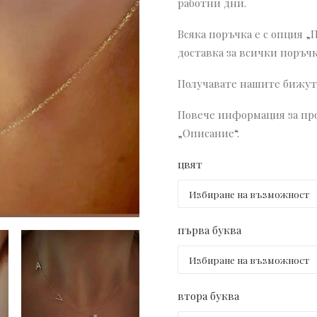
работни дни.
Всяка поръчка е с опция „
доставка за всички поръчк
Получавате нашите бижута
Повече информация за про
„Описание“.
цвят
първа буква
втора буква