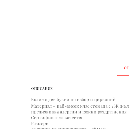
О
ОПИСАНИЕ
Колие с две букви по избор и цирконий
Материал – най-висок клас стомана с 18К жъл
предизвиква алергии и кожни раздразнения.
Сертификат за качество
Размери: