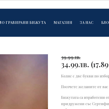
ЛО ГРАВИРАНИ БИЖУТА
МАГАЗИН
ЗА НАС
БЛО
39.99
лв.
34.99
лв.
(
17.89
Колие с две букви по избо
Посочете желаните от вас
Бижутата са изработени от
придружени със Сертифика