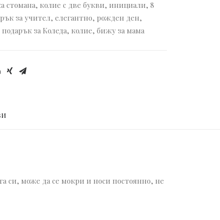
а стомана
,
колие с две букви
,
инициали
,
8
рък за учител
,
елегантно
,
рожден ден
,
,
подарък за Коледа
,
колие
,
бижу за мама
И 
а си, може да се мокри и носи постоянно, не