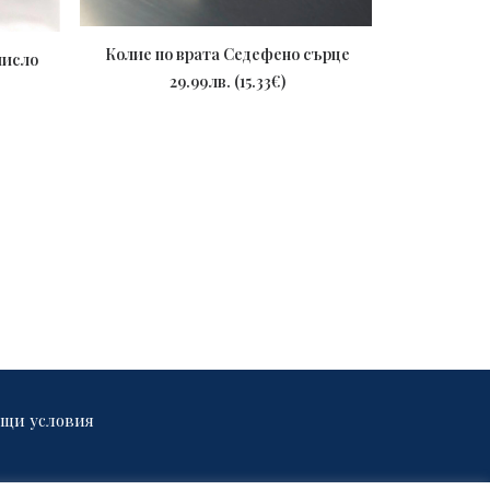
Колие по врата Седефено сърце
число
Гравирано 
ПОРЪЧАЙ
29.99
лв.
(
15.33
€
)
3
щи условия