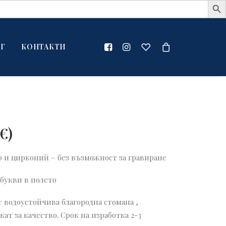
Г
КОНТАКТИ
€
)
р и цирконий – без възможност за гравиране
 букви в полето
 водоустойчива благородна стомана ,
т за качество. Срок на изработка 2-3