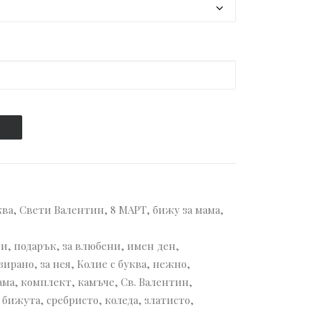
ква
,
Свети Валентин
,
8 МАРТ
,
бижу за мама
,
ри
,
подарък
,
за влюбени
,
имен ден
,
зирано
,
за нея
,
Колие с буква
,
нежно
,
ама
,
комплект
,
камъче
,
Св. Валентин
,
 бижута
,
сребристо
,
коледа
,
златисто
,