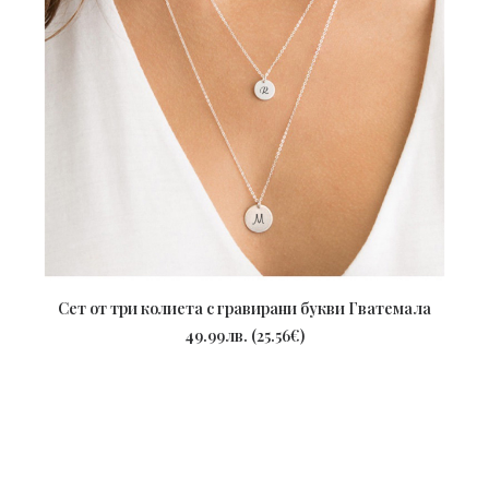
Сет от три колиета с гравирани букви Гватемала
ПОРЪЧАЙ
49.99
лв.
(
25.56
€
)