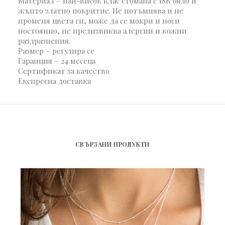
Материал – най-висок клас стомана с 18К бяло и
жъпто златно покритие. Не потъмнява и не
променя цвета си, може да се мокри и носи
постоянно, не предизвиква алергии и кожни
раздразнения.
Размер – регулира се
Гаранция – 24 месеца
Сертификат за качество
Експресна доставка
СВЪРЗАНИ ПРОДУКТИ