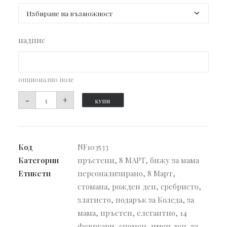
надпис
опционално поле
количество
-
+
КУПИ
за
Пръстен
Морска
Код
NF103533
вълна
Категории
пръстени
,
8 МАРТ
,
бижу за мама
Етикети
персонализирано
,
8 Март
,
стомана
,
рожден ден
,
сребристо
,
златисто
,
подарък за Коледа
,
за
мама
,
пръстен
,
елегантно
,
14
февруари
,
спомен
,
имен ден
,
за