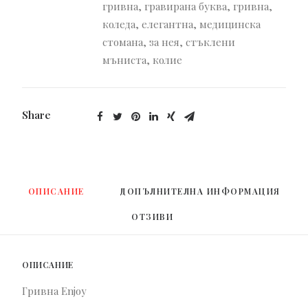
гривна
,
гравирана буква
,
гривна
,
коледа
,
елегантна
,
медицинска
стомана
,
за нея
,
стъклени
мъниста
,
колие
Share
ОПИСАНИЕ
ДОПЪЛНИТЕЛНА ИНФОРМАЦИЯ
ОТЗИВИ 
ОПИСАНИЕ
Гривна Enjoy