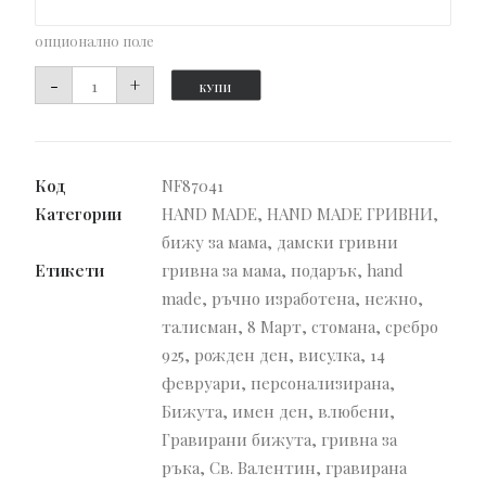
опционално поле
количество
-
+
КУПИ
за
Ръчно
изработена
Код
NF87041
гривна
Категории
HAND MADE
,
HAND MADE ГРИВНИ
,
Enjoy
бижу за мама
,
дамски гривни
Pink
Етикети
гривна за мама
,
подарък
,
hand
made
,
ръчно изработена
,
нежно
,
талисман
,
8 Март
,
стомана
,
сребро
925
,
рожден ден
,
висулка
,
14
февруари
,
персонализирана
,
Бижута
,
имен ден
,
влюбени
,
Гравирани бижута
,
гривна за
ръка
,
Св. Валентин
,
гравирана