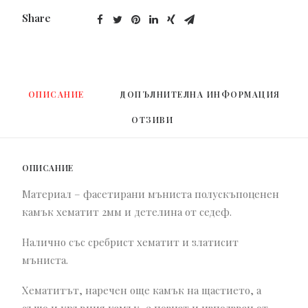
Share
ОПИСАНИЕ
ДОПЪЛНИТЕЛНА ИНФОРМАЦИЯ
ОТЗИВИ 
ОПИСАНИЕ
Материал – фасетирани мъниста полускъпоценен
камък хематит 2мм и детелина от седеф.
Налично със сребрист хематит и златисит
мъниста.
Хематитът, наречен още камък на щастието, а