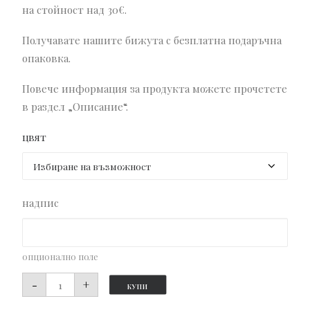
на стойност над 30€.
Получавате нашите бижута с безплатна подаръчна
опаковка.
Повече информация за продукта можете прочетете
в раздел „Описание“.
цвят
надпис
опционално поле
количество
-
+
КУПИ
за