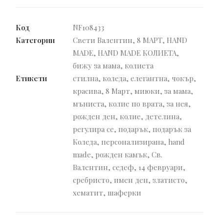
Чокър
със
Код
NF108433
седефена
Категории
Свети Валентин
,
8 МАРТ
,
HAND
детелина
MADE
,
HAND MADE КОЛИЕТА
,
бижу за мама
,
колиета
Етикети
стилна
,
коледа
,
елегантна
,
чокър
,
красива
,
8 Март
,
миюки
,
за мама
,
мъниста
,
колие по врата
,
за нея
,
рожден ден
,
колие
,
детелина
,
регулира се
,
подарък
,
подарък за
Коледа
,
персонализирана
,
hand
made
,
рожден камък
,
Св.
Валентин
,
седеф
,
14 февруари
,
сребристо
,
имен ден
,
златисто
,
хематит
,
шаферки