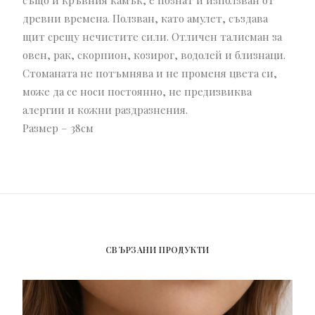
също и кръвния камък, е познат и използван от
древни времена. Ползван, като амулет, създава
щит срещу нечистите сили. Отличен талисман за
овен, рак, скорпион, козирог, водолей и близнаци.
Стоманата не потъмнява и не променя цвета си,
може да се носи постоянно, не предизвиква
алергии и кожни раздразнения.
Размер – 38см
СВЪРЗАНИ ПРОДУКТИ