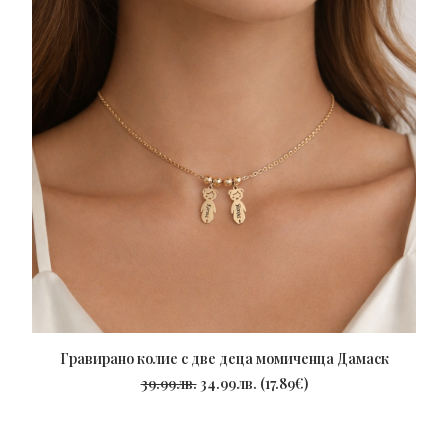
Гравирано колие с две деца момиченца Дамаск
ПОРЪЧАЙ
39.99
лв.
34.99
лв.
(
17.89
€
)