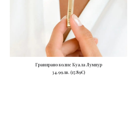
Гравирано колие Куала Лумпур
ПОРЪЧАЙ
34.99
лв.
(
17.89
€
)