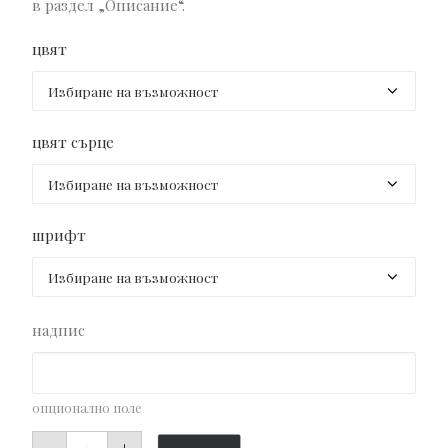
в раздел „Описание“.
цвят
цвят сърце
шрифт
надпис
опционално поле
количество