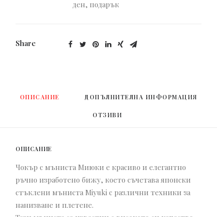
ден
,
подарък
Share
ОПИСАНИЕ
ДОПЪЛНИТЕЛНА ИНФОРМАЦИЯ
ОТЗИВИ 
ОПИСАНИЕ
Чокър с мъниста Миюки е красиво и елегантно
ръчно изработено бижу, което съчетава японски
стъклени мъниста Miyuki с различни техники за
нанизване и плетене.