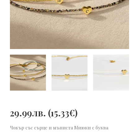
29.99
лв.
(
15.33
€
)
Чокър със сърце и мъниста Миюки с буква