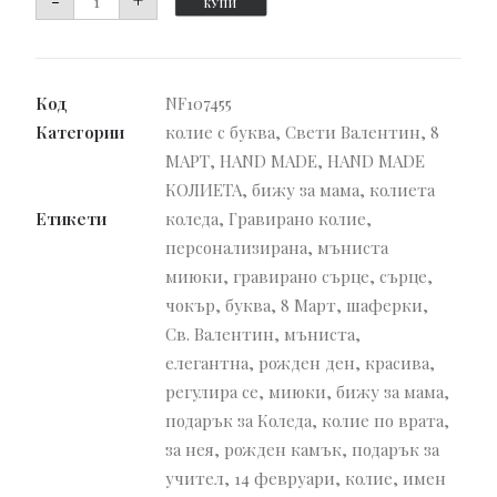
-
+
КУПИ
за
Чокър
със
Код
NF107455
сърце
Категории
колие с буква
,
Свети Валентин
,
8
и
МАРТ
,
HAND MADE
,
HAND MADE
мъниста
КОЛИЕТА
,
бижу за мама
,
колиета
Миюки
Етикети
коледа
,
Гравирано колие
,
с
персонализирана
,
мъниста
буква
миюки
,
гравирано сърце
,
сърце
,
чокър
,
буква
,
8 Март
,
шаферки
,
Св. Валентин
,
мъниста
,
елегантна
,
рожден ден
,
красива
,
регулира се
,
миюки
,
бижу за мама
,
подарък за Коледа
,
колие по врата
,
за нея
,
рожден камък
,
подарък за
учител
,
14 февруари
,
колие
,
имен