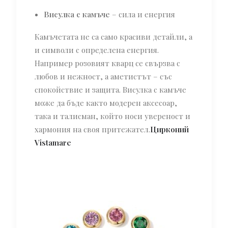
Висулка с камъче
– сила и енергия
Камъчетата не са само красиви детайли, а
и символи с определена енергия.
Например розовият кварц се свързва с
любов и нежност, а аметистът – със
спокойствие и защита. Висулка с камъче
може да бъде както модерен аксесоар,
така и талисман, който носи увереност и
хармония на своя притежател.
Цирконий
Vistamare