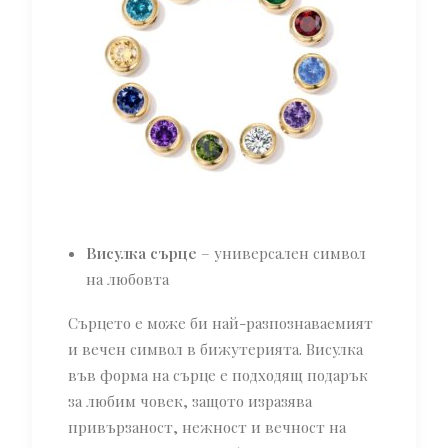
Висулка сърце
– универсален символ
на любовта
Сърцето е може би най-разпознаваемият
и вечен символ в бижутерията. Висулка
във форма на сърце е подходящ подарък
за любим човек, защото изразява
привързаност, нежност и вечност на