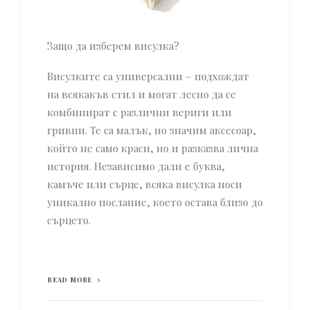
Защо да изберем висулка?
Висулките са универсални – подхождат
на всякакъв стил и могат лесно да се
комбинират с различни вериги или
гривни. Те са малък, но значим аксесоар,
който не само краси, но и разказва лична
история. Независимо дали е буква,
камъче или сърце, всяка висулка носи
уникално послание, което остава близо до
сърцето.
READ MORE