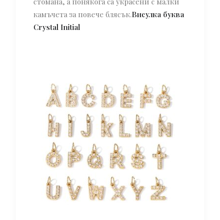
стомана, а понякога са украсени с малки
камъчета за повече блясък.
Висулка буква
Crystal Initial