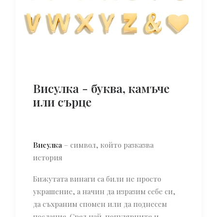
Висулка - буква, камъче
или сърце
Висулка
– символ, който разказва
история
Бижутата винаги са били не просто
украшение, а начин да изразим себе си,
да съхраним спомен или да поднесем
послание. Сред най-популярните и