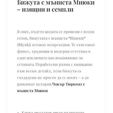
Бижута с мъниста Миюки
– изящни и семпли
В свят, където модата се променя с всеки
сезон, бижутата с мъниста *Миюки*
(Miyuki) остават непреходни. Те съчетават
финес, традиция и модерна естетика в
едно изключително изживяване за
сетивата. Изработени ръчно с внимание
към всеки детайл, тези бижута са
създадени не просто да се носят – а да
разказват история.
Чокър Тюркоаз с
мъниста Миюки
Какво представляват мънистата