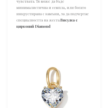
чувствата. Тя може да бъде
минималистична и семпла, или богато
инкрустирана с камъни, за да подчертае
специалността на жеста.
Висулка с
цирконий Diamond