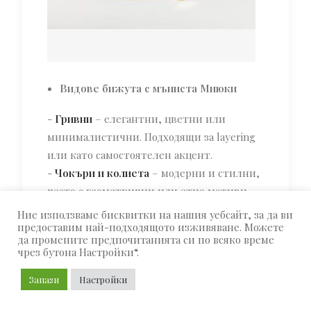
Видове бижута с мъниста Миюки
-
Гривни
– елегантни, цветни или
минималистични. Подходящи за layering
или като самостоятелен акцент.
-
Чокъри и колиета
– модерни и стилни,
често с геометрични или етно мотиви.
-
Обеци
– леки и артистични, от
Ние използваме бисквитки на нашия уебсайт, за да ви
класически форми до нестандартни и
предоставим най-подходящото изживяване. Можете
да промените предпочитанията си по всяко време
уникални модели.
чрез бутона Настройки“.
-
Пръстени и аксесоари за коса
– за
Запази
Настройки
тези, които обичат детайла във
всичко.
Гривна за ръка или за глезен с