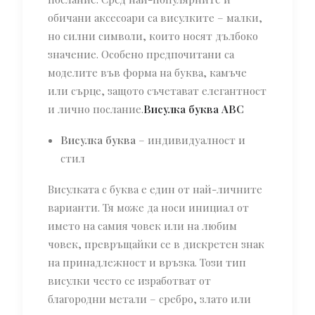
обичани аксесоари са висулките – малки,
но силни символи, които носят дълбоко
значение. Особено предпочитани са
моделите във форма на буква, камъче
или сърце, защото съчетават елегантност
и лично послание.
Висулка буква ABC
Висулка буква
– индивидуалност и
стил
Висулката с буква е един от най-личните
варианти. Тя може да носи инициал от
името на самия човек или на любим
човек, превръщайки се в дискретен знак
на принадлежност и връзка. Този тип
висулки често се изработват от
благородни метали – сребро, злато или