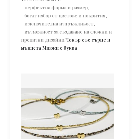
- перфектна форма и размер,
- богат избор от цветове и покрития,
- изключителна издръжливост,
- възможност за създаване на сложни и
прецизни дизайни.
Чокър със сърце и
мъниста Миюки с буква