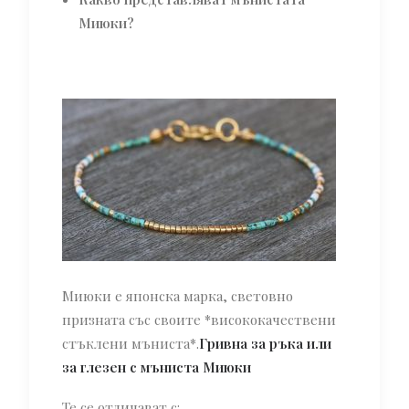
Миюки?
Миюки е японска марка, световно
призната със своите *висококачествени
стъклени мъниста*.
Гривна за ръка или
за глезен с мъниста Миюки
Те се отличават с: