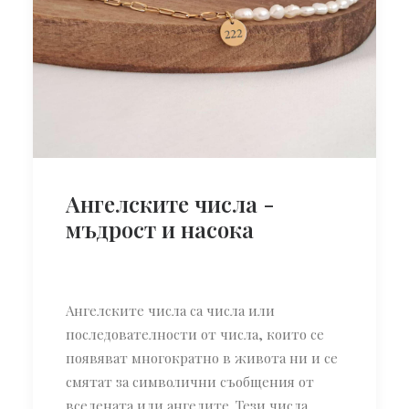
Ангелските числа -
мъдрост и насока
Ангелските числа са числа или
последователности от числа, които се
появяват многократно в живота ни и се
смятат за символични съобщения от
вселената или ангелите. Тези числа