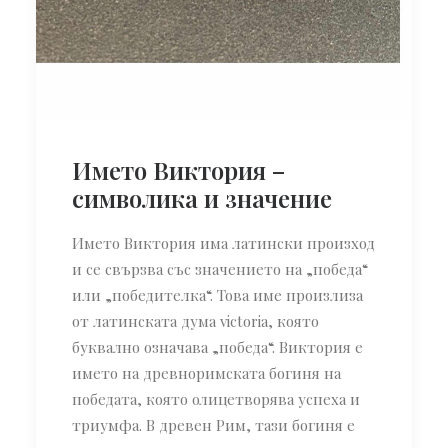
Името Виктория –
символика и значение
Името Виктория има латински произход
и се свързва със значението на „победа“
или „победителка“. Това име произлиза
от латинската дума victoria, която
буквално означава „победа“. Виктория е
името на древноримската богиня на
победата, която олицетворява успеха и
триумфа. В древен Рим, тази богиня е