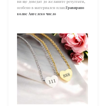
ви ще доведат до желаните резултати,
особено в материален план.
Гравирано
колие Ангелско число