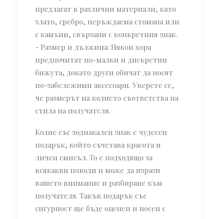
предлагат в различни материали, като
злато, сребро, неръждаема стомана или
с камъни, свързани с конкретния знак.
- Размер и дължина: Някои хора
предпочитат по-малки и дискретни
бижута, докато други обичат да носят
по-забележими аксесоари. Уверете се,
че размерът на колието съответства на
стила на получателя.
Колие със зодиакален знак е чудесен
подарък, който съчетава красота и
личен смисъл. То е подходящо за
всякакви поводи и може да изрази
вашето внимание и разбиране към
получателя. Такъв подарък със
сигурност ще бъде оценен и носен с