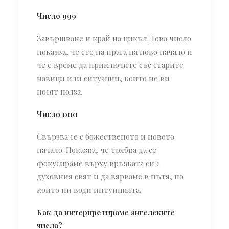
Число 999
Завършване и край на цикъл. Това число
показва, че сте на прага на ново начало и
че е време да приключите със старите
навици или ситуации, които не ви
носят полза.
Число 000
Свързва се с божественото и новото
начало. Показва, че трябва да се
фокусираме върху връзката си с
духовния свят и да вярваме в пътя, по
който ни води интуицията.
Как да интерпретираме ангелските
числа?