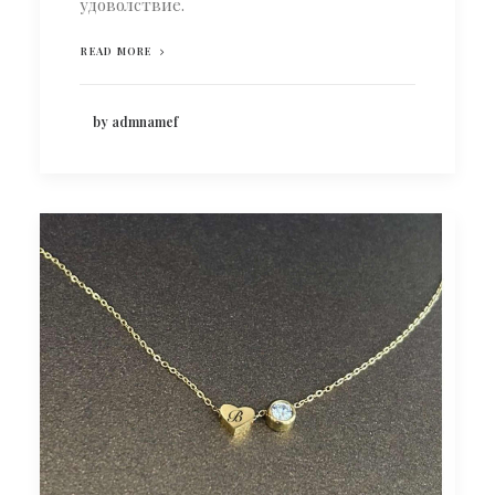
удоволствие.
READ MORE
by admnamef