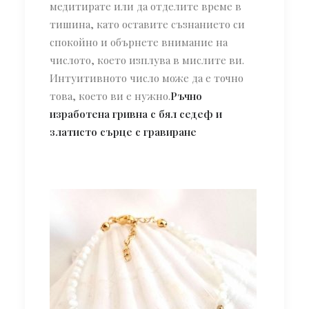
медитирате или да отделите време в
тишина, като оставите съзнанието си
спокойно и обърнете внимание на
числото, което изплува в мислите ви.
Интуитивното число може да е точно
това, което ви е нужно.
Ръчно
изработена гривна с бял седеф и
златисто сърце с гравиране