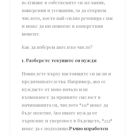
вслушаме в собствените си желания,
намерения и усещания, за да открием
числото, което най-силно резонира с нас
и може да ни помогне в конкретния
момент.
Как да изберем ангелско число?
1. Разберете текущите си нужди
Помислете върху настоящите си цели и
предизвикателства. Например, ако се
нуждаете от ново начало или
възможност да проявите смелост в
начинанията си, числото *111* може да
бъде полезно. Ако имате нужда от
търпение и увереност в бъдещето, *222*
може да е подходящо.
Ръчно изработен