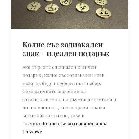
Колие със зодиакален
знак - идеален подарък
Ако търсите специален и личен
подарък, колие със зодиакален знак
може да бъде перфектният избор.
Символичното значение на
зодиакалните знаци съчетава естетика и
личен елемент, което прави такова
колие както стилно, така и
значимо.
Колие със зодиакален знак
Universe