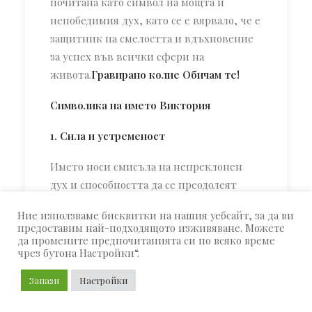
почитана като символ на мощта и
непобедимия дух, като се е вярвало, че е
защитник на смелостта и вдъхновение
за успех във всички сфери на
живота.
Гравирано колие Обичам те!
Символика на името Виктория
1. Сила и устременост
Името носи смисъла на непреклонен
дух и способността да се преодолеят
всички препятствия. Виктория
Ние използваме бисквитки на нашия уебсайт, за да ви
символизира хора, които са
предоставим най-подходящото изживяване. Можете
мотивирани, целеустремени и се
да промените предпочитанията си по всяко време
чрез бутона Настройки“.
стремят към успех.
Колие с буква
Актриса
Запази
Настройки