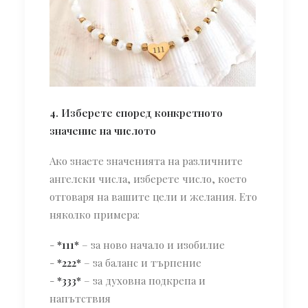
4. Изберете според конкретното
значение на числото
Ако знаете значенията на различните
ангелски числа, изберете число, което
отговаря на вашите цели и желания. Ето
няколко примера:
-
*111*
– за ново начало и изобилие
-
*222*
– за баланс и търпение
-
*333*
– за духовна подкрепа и
напътствия