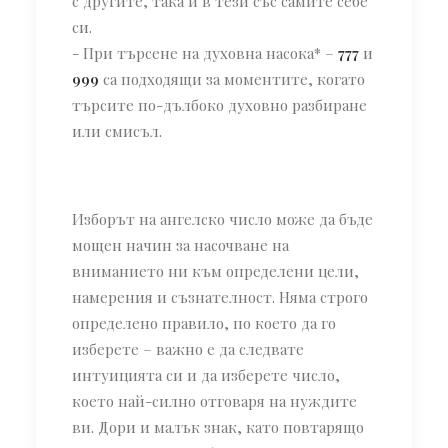
с другите, така и в тези със самите себе
си.
- При търсене на духовна насока* –
777
и
999
са подходящи за моментите, когато
търсите по-дълбоко духовно разбиране
или смисъл.
Изборът на ангелско число може да бъде
мощен начин за насочване на
вниманието ни към определени цели,
намерения и съзнателност. Няма строго
определено правило, по което да го
изберете – важно е да следвате
интуицията си и да изберете число,
което най-силно отговаря на нуждите
ви. Дори и малък знак, като повтарящо