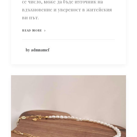
се число, може да бъде източник на
вдъхновение и увереност в житейския
ви път.
READ MORE
by admnamef