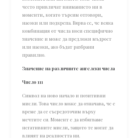
често привличат вниманието ни в
моменти, когато търсим отговори,
насоки или подкрепа. Вярва се, че всяка
комбинация от числа носи специфично
значение и може да предложи мъдрост
или насоки, ако бъдат разбрани
правилно.
Значение на различните ангелски числа
Число 111
Символ на ново начало и позитивни
мисли. Това число може да означава, че е
време да се съсредоточим върху
мечтите си. Момент е да избягваме
негативните мисли, защото те могат да
влияят на реалността ни.