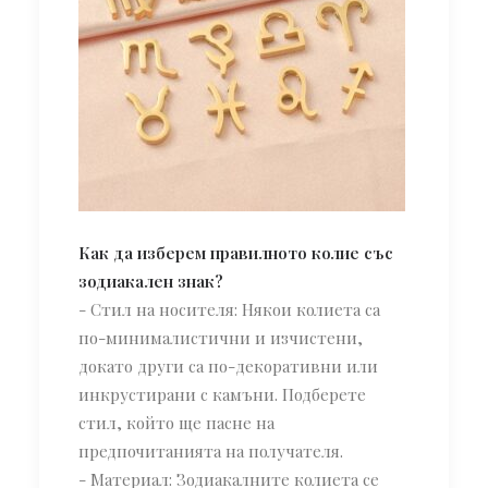
Как да изберем правилното колие със
зодиакален знак?
- Стил на носителя: Някои колиета са
по-минималистични и изчистени,
докато други са по-декоративни или
инкрустирани с камъни. Подберете
стил, който ще пасне на
предпочитанията на получателя.
- Материал: Зодиакалните колиета се