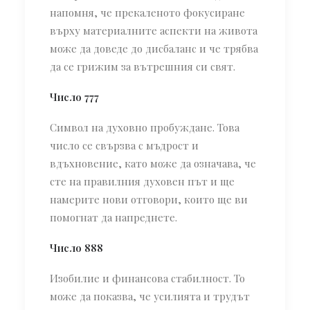
напомня, че прекаленото фокусиране
върху материалните аспекти на живота
може да доведе до дисбаланс и че трябва
да се грижим за вътрешния си свят.
Число 777
Символ на духовно пробуждане. Това
число се свързва с мъдрост и
вдъхновение, като може да означава, че
сте на правилния духовен път и ще
намерите нови отговори, които ще ви
помогнат да напреднете.
Число 888
Изобилие и финансова стабилност. То
може да показва, че усилията и трудът