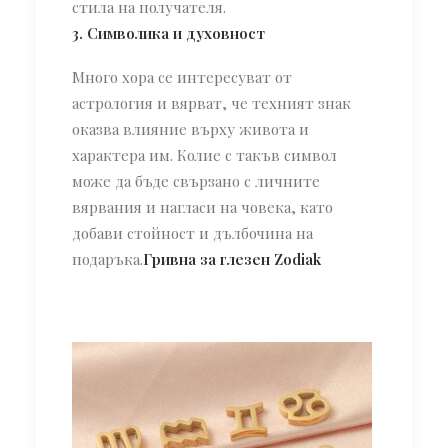
стила на получателя.
3. Символика и духовност
Много хора се интересуват от
астрология и вярват, че техният знак
оказва влияние върху живота и
характера им. Колие с такъв символ
може да бъде свързано с личните
вярвания и нагласи на човека, като
добави стойност и дълбочина на
подаръка.
Гривна за глезен Zodiak