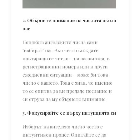
2. Обърнете внимание на числата около
вас
Понякога ангелските числа сами
"избират" нас. Ако често виждате
повтарящо се число – на часовника, в
регистрационни номера или в други
ежедневни ситуации – може би това
число е вашето. Това е знак, че именно
то се опитва да ви предаде послание и
си струва да му обърнете внимание.
3. Фокусирайте се върху интуицията си
Изборът на ангелско число често е
интуитивен процес. Опитайте се да