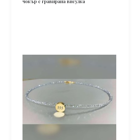
чокър с гравирана висулка