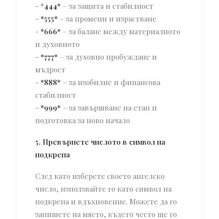
- *
444*
– за защита и стабилност
-
*555*
– за промени и израстване
-
*666*
– за баланс между материалното
и духовното
-
*777*
– за духовно пробуждане и
мъдрост
-
*888*
– за изобилие и финансова
стабилност
-
*999*
– за завършване на етап и
подготовка за ново начало
5. Превърнете числото в символ на
подкрепа
След като изберете своето ангелско
число, използвайте го като символ на
подкрепа и вдъхновение. Можете да го
запишете на място, където често ще го