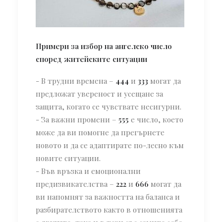
Примери за избор на ангелско число
според житейските ситуации
- В трудни времена –
444
и
333
могат да
предложат увереност и усещане за
защита, когато се чувствате несигурни.
- За важни промени –
555
е число, което
може да ви помогне да прегърнете
новото и да се адаптирате по-лесно към
новите ситуации.
- Във връзка и емоционални
предизвикателства –
222
и
666
могат да
ви напомнят за важността на баланса и
разбирателството както в отношенията