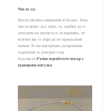
Число 222
Представлява хармония и баланс. Това
число може да е знак, че трябва да се
доверим на процеса и да вярваме, че
всичко ще се нареди по правилния
начин. То ни насърчава да проявим
търпение и доверие към
бъдещето
.
Ръчно изработен чокър с
гравирана висулка