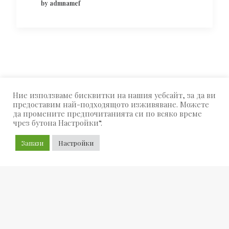
by admnamef
КАТЕГОРИИ
Ние използваме бисквитки на нашия уебсайт, за да ви
предоставим най-подходящото изживяване. Можете
да промените предпочитанията си по всяко време
чрез бутона Настройки“.
Arts
Business
Запази
Настройки
Бижута
PRODUCT CATEGORIES
Магически символи