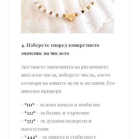
4. Изберете според конкретното
значение на числото
Ако знаете значенията на различните
ангелски числа, изберете число, което
отговаря на вашите цели и желания. Ето
няколко примера:
-
*111*
– за ново начало и изобилие
-
*222*
– за баланс и търпение
-
*333*
– за духовна подкрепа и
напътствия
- *
444*
– за защита и стабилност