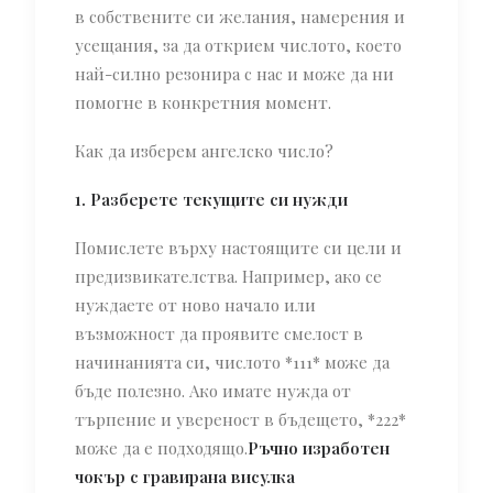
в собствените си желания, намерения и
усещания, за да открием числото, което
най-силно резонира с нас и може да ни
помогне в конкретния момент.
Как да изберем ангелско число?
1. Разберете текущите си нужди
Помислете върху настоящите си цели и
предизвикателства. Например, ако се
нуждаете от ново начало или
възможност да проявите смелост в
начинанията си, числото *111* може да
бъде полезно. Ако имате нужда от
търпение и увереност в бъдещето, *222*
може да е подходящо.
Ръчно изработен
чокър с гравирана висулка