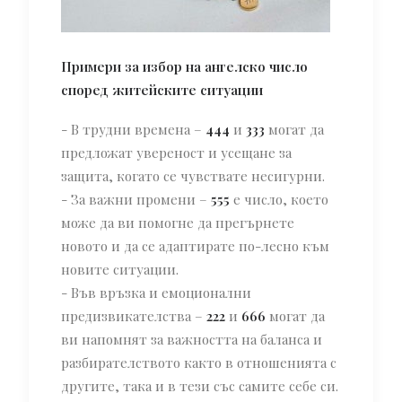
Примери за избор на ангелско число
според житейските ситуации
- В трудни времена –
444
и
333
могат да
предложат увереност и усещане за
защита, когато се чувствате несигурни.
- За важни промени –
555
е число, което
може да ви помогне да прегърнете
новото и да се адаптирате по-лесно към
новите ситуации.
- Във връзка и емоционални
предизвикателства –
222
и
666
могат да
ви напомнят за важността на баланса и
разбирателството както в отношенията с
другите, така и в тези със самите себе си.