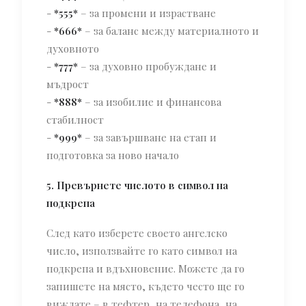
-
*555*
– за промени и израстване
-
*666*
– за баланс между материалното и
духовното
-
*777*
– за духовно пробуждане и
мъдрост
-
*888*
– за изобилие и финансова
стабилност
-
*999*
– за завършване на етап и
подготовка за ново начало
5. Превърнете числото в символ на
подкрепа
След като изберете своето ангелско
число, използвайте го като символ на
подкрепа и вдъхновение. Можете да го
запишете на място, където често ще го
виждате – в тефтер, на телефона, на