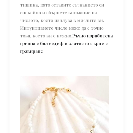
тишина, като оставите съзнанието си
спокойно и обърнете внимание на
числото, което изплува в мислите ви.
Интуитивното число може да е точно
това, което ви е нужно.
Ръчно изработена
гривна с бял седеф и златисто сърце с
гравиране