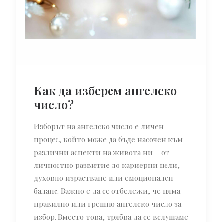
Как да изберем ангелско
число?
Изборът на ангелско число е личен
процес, който може да бъде насочен към
различни аспекти на живота ни – от
личностно развитие до кариерни цели,
духовно израстване или емоционален
баланс. Важно е да се отбележи, че няма
правилно или грешно ангелско число за
избор. Вместо това, трябва да се вслушаме