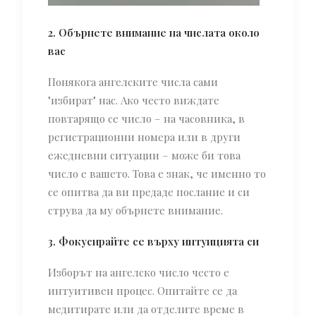
2. Обърнете внимание на числата около
вас
Понякога ангелските числа сами
"избират" нас. Ако често виждате
повтарящо се число – на часовника, в
регистрационни номера или в други
ежедневни ситуации – може би това
число е вашето. Това е знак, че именно то
се опитва да ви предаде послание и си
струва да му обърнете внимание.
3. Фокусирайте се върху интуицията си
Изборът на ангелско число често е
интуитивен процес. Опитайте се да
медитирате или да отделите време в