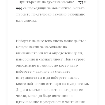
- При търсене на духовна насока* –
777
и
999
са подходящи за моментите, когато
търсите по-дълбоко духовно разбиране
или смисъл.
Изборът на ангелско число може да бъде
мощен начин за насочване на
вниманието ни към определени цели,
намерения и съзнателност. Няма строго
определено правило, по което да го
изберете – важно е да следвате
интуицията си и да изберете число,
което най-силно отговаря на нуждите ви.
Дори и малък знак, като повтарящо се
число, може да бъде източник на
вдъхновение и увереност в житейския