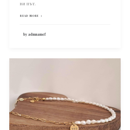
ви път.
READ MORE
by admnamef