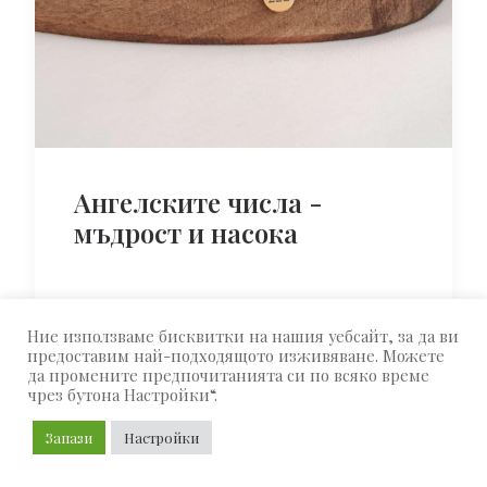
Ангелските числа -
мъдрост и насока
Ангелските числа са числа или
Ние използваме бисквитки на нашия уебсайт, за да ви
предоставим най-подходящото изживяване. Можете
последователности от числа, които се
да промените предпочитанията си по всяко време
появяват многократно в живота ни и се
чрез бутона Настройки“.
смятат за символични съобщения от
Запази
Настройки
вселената или ангелите. Тези числа често
привличат вниманието ни в моменти,