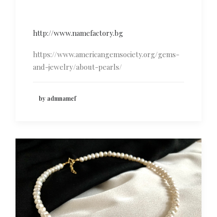
http://www.namefactory.bg
https://www.americangemsociety.org/gems-
and-jewelry/about-pearls/
by admnamef