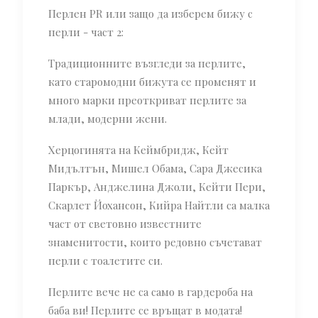
Перлен PR или защо да изберем бижу с
перли - част 2:
Традиционните възгледи за перлите,
като старомодни бижута се променят и
много марки преоткриват перлите за
млади, модерни жени.
Херцогинята на Кеймбридж, Кейт
Мидълтън, Мишел Обама, Сара Джесика
Паркър, Анджелина Джоли, Кейти Пери,
Скарлет Йохансон, Кийра Найтли са малка
част от световно известните
знаменитости, които редовно съчетават
перли с тоалетите си.
Перлите вече не са само в гардероба на
баба ви! Перлите се връщат в модата!