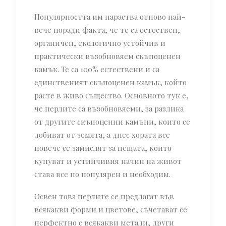
Популярността им нараства отново най-
вече поради факта, че те са естествен,
органичен, екологично устойчив и
практически възобновяем скъпоценен
камък. Те са 100% естествени и са
единственият скъпоценен камък, който
расте в живо същество. Основното тук е,
че перлите са възобновяеми, за разлика
от другите скъпоценни камъни, които се
добиват от земята, а днес хората все
повече се замислят за нещата, които
купуват и устийчивия начин на живот
става все по популярен и необходим.
Освен това перлите се предлагат във
всякакви форми и цветове, съчетават се
перфектно с всякакви метали, други