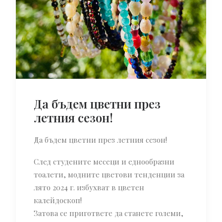
Да бъдем цветни през
летния сезон!
Да бъдем цветни през летния сезон!
След студените месеци и еднообразни
тоалети, модните цветови тенденции за
лято 2024 г. избухват в цветен
калейдоскоп!
Затова се пригответе да станете големи,