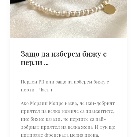
Защо да изберем бижу с
перли ...
Перлен PR или защо да изберем бижу с
перли - Част 1
Ако Мерлин Монро казва, че най-добрият
приятел на всяко момиче са диамантите,
ние бихме казали, че перлите са най-
добрият приятел на всяка жена. И тук ще
цитираме френската модна икона,