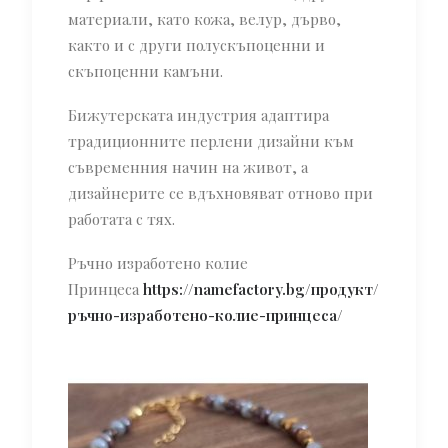
материали, като кожа, велур, дърво,
както и с други полускъпоценни и
скъпоценни камъни.
Бижутерската индустрия адаптира
традиционните перлени дизайни към
съвременния начин на живот, а
дизайнерите се вдъхновяват отново при
работата с тях.
Ръчно изработено колие
Принцеса
https://namefactory.bg/продукт/
ръчно-изработено-колие-принцеса/