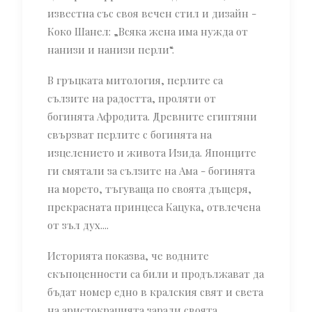
известна със своя вечен стил и дизайн -
Коко Шанел: „Всяка жена има нужда от
нанизи и нанизи перли“.
В гръцката митология, перлите са
сълзите на радостта, проляти от
богинята Афродита. Древните египтяни
свързват перлите с богинята на
изцелението и живота Изида. Японците
ги смятали за сълзите на Ама - богинята
на морето, тъгуваща по своята дъщеря,
прекрасната принцеса Кацука, отвлечена
от зъл дух....
Историята показва, че водните
скъпоценности са били и продължават да
бъдат номер едно в кралския свят и света
на аристокрацията заради своята