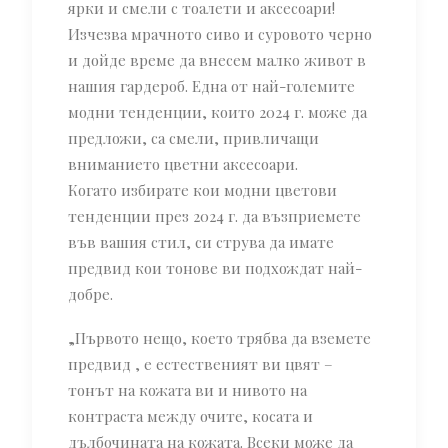
ярки и смели с тоалети и аксесоари!
Изчезва мрачното сиво и суровото черно
и дойде време да внесем малко живот в
нашия гардероб. Една от най-големите
модни тенденции, които 2024 г. може да
предложи, са смели, привличащи
вниманието цветни аксесоари.
Когато избирате кои модни цветови
тенденции през 2024 г. да възприемете
във вашия стил, си струва да имате
предвид кои тонове ви подхождат най-
добре.
„Първото нещо, което трябва да вземете
предвид , е естественият ви цвят –
тонът на кожата ви и нивото на
контраста между очите, косата и
дълбочината на кожата. Всеки може да