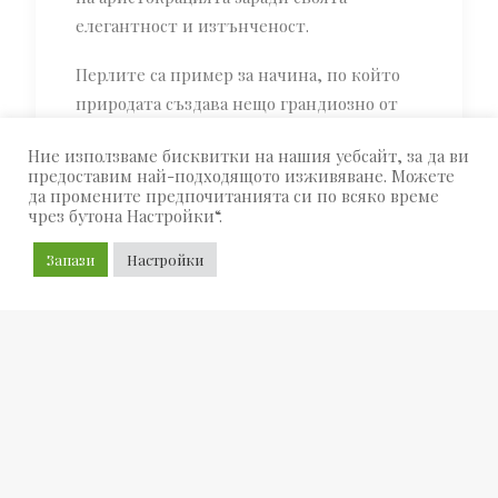
елегантност и изтънченост.
Перлите са пример за начина, по който
природата създава нещо грандиозно от
незначително смущение. Стридата,
Ние използваме бисквитки на нашия уебсайт, за да ви
дълбоко в морето, започва да покрива
предоставим най-подходящото изживяване. Можете
нарушение в черупката си със седеф. И
да промените предпочитанията си по всяко време
чрез бутона Настройки“.
този процес продължава, докато това
смущение се превърне в блестяща,
Запази
Настройки
гладка, луксозна перла.
Сладководните перли са с бързо
нарастваща популярност със своята
изискана, омайваща, луксозна
привлекателност.
За съжаление, днес перлите често се
считат за старомодни. Не сме съгласни!