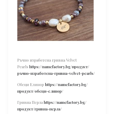
Ръчно изработена гривна Velvet
Pearls
https://namefactory.bg/продукт/
ръчно-изработена-гривна-velvet-pearls/
Обеци Елинор
https://namefactory.bg/
продукт/обеци-елинор/
Гривна Перла
https://namefactory.bg/
продукт/гривна-перла/